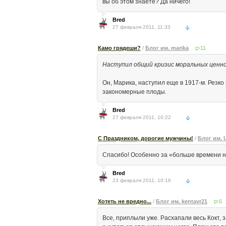
вы об этом знаете? Да ничего!
Bred
27 февраля 2011, 11:33
Камо грядеши?
/
Блог им. marika
11
Наступил общий кризис моральных ценн
Он, Марика, наступил еще в 1917-м. Резко 
закономерные плоды.
Bred
27 февраля 2011, 10:22
С Праздником, дорогие мужчины!
/
Блог им. 
Спасибо! Особенно за «больше времени н
Bred
23 февраля 2011, 10:16
Хотеть не вредно...
/
Блог им. kentavr21
6
Все, приплыли уже. Расхапали весь Кокт,