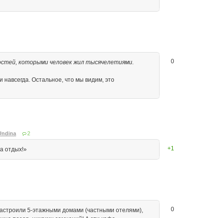
0
остей, которыми человек жил тысячелетиями.
и навсегда. Остальное, что мы видим, это
Undina
2
+1
а отдых!»
0
 застроили 5-этажными домами (частными отелями),