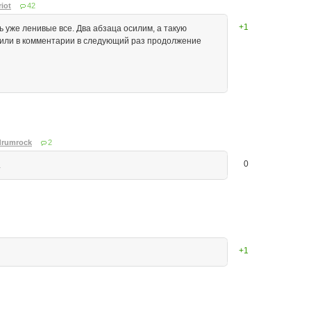
iot
42
+1
ь уже ленивые все. Два абзаца осилим, а такую
ы или в комментарии в следующий раз продолжение
drumrock
2
0
.
+1