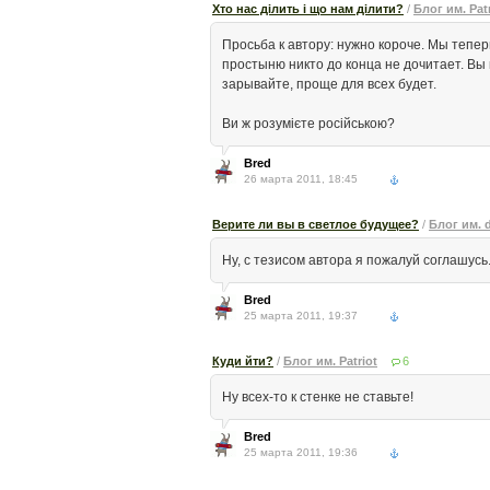
Хто нас ділить і що нам ділити?
/
Блог им. Patr
Просьба к автору: нужно короче. Мы тепер
простыню никто до конца не дочитает. В
зарывайте, проще для всех будет.
Ви ж розумієте російською?
Bred
26 марта 2011, 18:45
Верите ли вы в светлое будущее?
/
Блог им. 
Ну, с тезисом автора я пожалуй соглашусь
Bred
25 марта 2011, 19:37
Куди йти?
/
Блог им. Patriot
6
Ну всех-то к стенке не ставьте!
Bred
25 марта 2011, 19:36