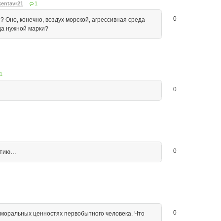
kentavr21
1
0
? Оно, конечно, воздух морской, агрессивная среда
 да нужной марки?
1
0
0
ратию…
0
о моральных ценностях первобытного человека. Что