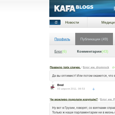
Новости
Медици
Профиль
Публикации (49)
Блог
(6)
Комментарии
(43)
Правило трёх спичек.
/
Блог им. drumrock
Да вы оптимист! Или потом окажется, что
Bred
03 апреля 2011, 08:53
Чи можливо подолати корупцію?
/
Блог им. P
Ну вот в Грузии, говорят, со взятками спра
Только ж наши парламентарии ни в жизнь н