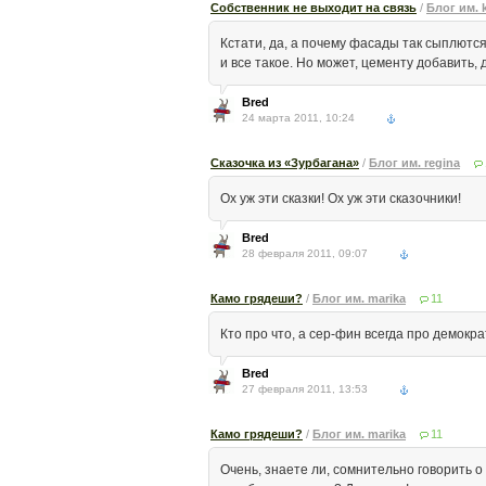
Собственник не выходит на связь
/
Блог им. 
Кстати, да, а почему фасады так сыплются
и все такое. Но может, цементу добавить,
Bred
24 марта 2011, 10:24
Сказочка из «Зурбагана»
/
Блог им. regina
Ох уж эти сказки! Ох уж эти сказочники!
Bred
28 февраля 2011, 09:07
Камо грядеши?
/
Блог им. marika
11
Кто про что, а сер-фин всегда про демок
Bred
27 февраля 2011, 13:53
Камо грядеши?
/
Блог им. marika
11
Очень, знаете ли, сомнительно говорить 