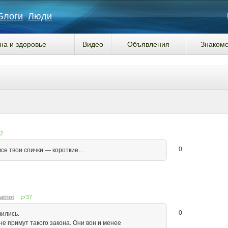
Блоги
Люди
на и здоровье
Видео
Объявления
Знакомс
2
0
 все твои спички — короткие…
atriot
37
0
вились.
е примут такого закона. Они вон и менее