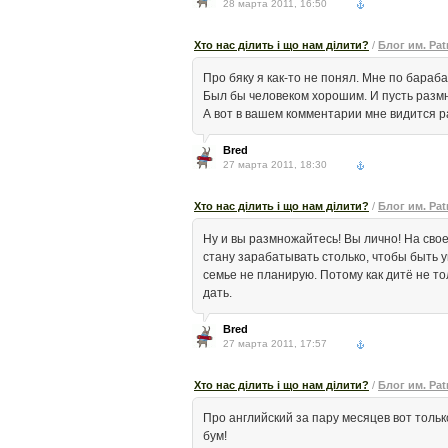
28 марта 2011, 16:50
Хто нас ділить і що нам ділити?
/
Блог им. Patr
Про бяку я как-то не понял. Мне по бараба
Был бы человеком хорошим. И пусть размн
А вот в вашем комментарии мне видится 
Bred
27 марта 2011, 18:30
Хто нас ділить і що нам ділити?
/
Блог им. Patr
Ну и вы размножайтесь! Вы лично! На свое
стану зарабатывать столько, чтобы быть 
семье не планирую. Потому как дитё не то
дать.
Bred
27 марта 2011, 17:57
Хто нас ділить і що нам ділити?
/
Блог им. Patr
Про английский за пару месяцев вот только
бум!