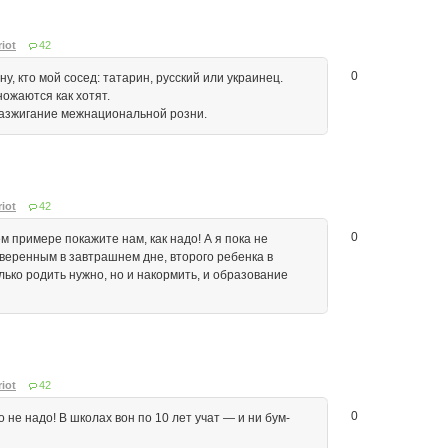
iot
42
0
ну, кто мой сосед: татарин, русский или украинец.
ожаются как хотят.
разжигание межнациональной розни.
iot
42
0
м примере покажите нам, как надо! А я пока не
уверенным в завтрашнем дне, второго ребенка в
лько родить нужно, но и накормить, и образование
iot
42
0
 не надо! В школах вон по 10 лет учат — и ни бум-