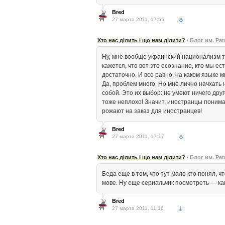
Bred
27 марта 2011, 17:55
Хто нас ділить і що нам ділити?
/
Блог им. Patr
Ну, мне вообще украинский национализм та
кажется, что вот это осознание, кто мы ес
достаточно. И все равно, на каком языке м
Да, проблем много. Но мне лично начхать н
собой. Это их выбор: не умеют ничего друг
тоже неплохо! Значит, иностранцы понима
рожают на заказ для иностранцев!
Bred
27 марта 2011, 17:17
Хто нас ділить і що нам ділити?
/
Блог им. Patr
Беда еще в том, что тут мало кто понял, 
мове. Ну еще сериальчик посмотреть — ка
Bred
27 марта 2011, 11:16