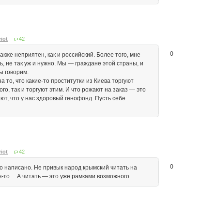
iot
42
0
кже неприятен, как и российский. Более того, мне
ть, не так уж и нужно. Мы — граждане этой страны, и
ы говорим.
а то, что какие-то проститутки из Киева торгуют
ого, так и торгуют этим. И что рожают на заказ — это
ют, что у нас здоровый генофонд. Пусть себе
iot
42
0
что написано. Не привык народ крымский читать на
к-то… А читать — это уже рамками возможного.