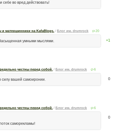
и себе во вред действовать!
 и матершинники на KafaBlogs.
/
Блог им. drumrock
20
+1
! Насыщенная умными мыслями.
предельно честны перед собой.
/
Блог им. drumrock
6
0
сю силу вашей самоиронии.
предельно честны перед собой.
/
Блог им. drumrock
6
0
 поток саморекламы!