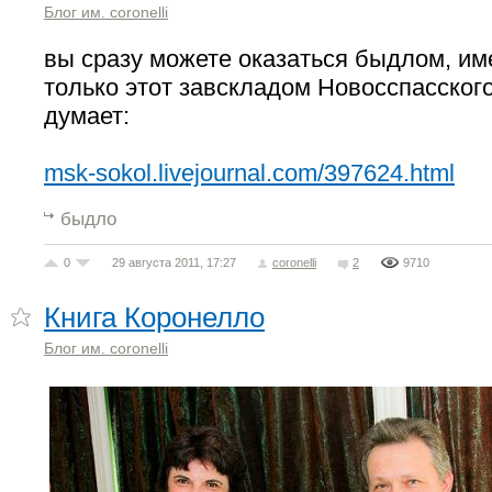
Блог им. coronelli
вы сразу можете оказаться быдлом, име
только этот завскладом Новосспасског
думает:
msk-sokol.livejournal.com/397624.html
быдло
0
29 августа 2011, 17:27
coronelli
2
9710
Книга Коронелло
Блог им. coronelli