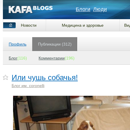
Блоги
Люди
Новости
Медицина и здоровье
Ви
Профиль
Публикации (312)
Блог
(116)
Комментарии
(196)
Или чушь собачья!
Блог им. coronelli