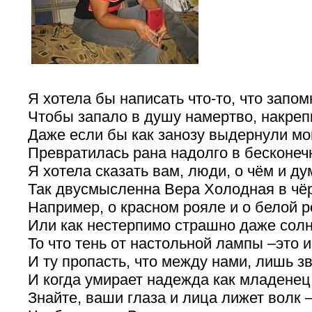
Я хотела бы написать что-то, что запо
Чтобы запало в душу намертво, накре
Даже если бы как занозу выдернули мой
Превратилась рана надолго в бесконеч
Я хотела сказать вам, люди, о чём и 
Так двусмысленна Вера Холодная в чёр
Например, о красном рояле и о белой р
Или как нестерпимо страшно даже сол
То что тень от настольной лампы –это и
И ту пропасть, что между нами, лишь з
И когда умирает надежда как младенец 
Знайте, ваши глаза и лица лижет волк