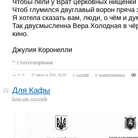
Чтобы пели у Врат церковных нищенки
Чтоб глумился двуглавый ворон пряча 
Я хотела сказать вам, люди, о чём и 
Так двусмысленна Вера Холодная в чё
кино.
Джулия Коронелли
стихотворение
0
27 августа 2011, 00:29
coronelli
комментировать
Для Кафы
Блог им. coronelli