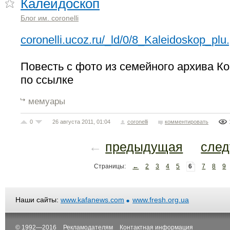
Калейдоскоп
Блог им. coronelli
coronelli.ucoz.ru/_ld/0/8_Kaleidoskop_plu.
Повесть с фото из семейного архива К
по ссылке
мемуары
0
26 августа 2011, 01:04
coronelli
комментировать
←
предыдущая
сле
Страницы:
←
2
3
4
5
6
7
8
9
Наши сайты:
www.kafanews.com
www.fresh.org.ua
© 1992—2016
Рекламодателям
Контактная информация