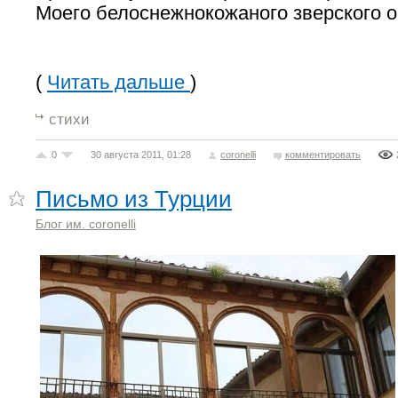
Моего белоснежнокожаного зверского 
(
Читать дальше
)
стихи
0
30 августа 2011, 01:28
coronelli
комментировать
Письмо из Турции
Блог им. coronelli