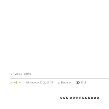
,
Туризм
видео
+2
07 апреля 2011, 13:33
Batourin
2719
��� ���� ������