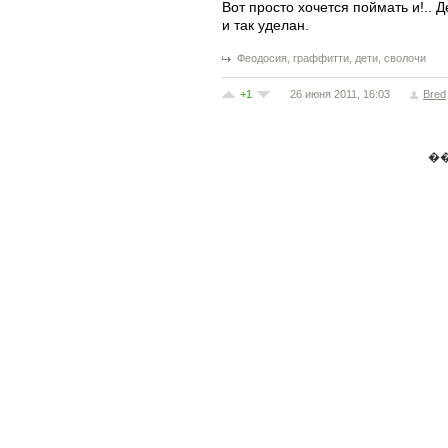
Вот просто хочется поймать и!.. 
и так уделан.
,
,
,
Феодосия
граффитти
дети
сволочи
+1
26 июня 2011, 16:03
Bred
�