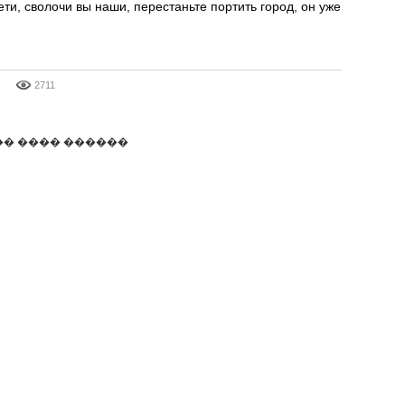
Дети, сволочи вы наши, перестаньте портить город, он уже
2711
�� ���� ������