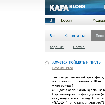
Новости
Медици
Все
Коллективные
Перс
Хорошие
Плохие
Хочется поймать и пнуть!
Блог им. Bred
Тех, кто рисует на заборах, фаса
непрличных, но понятных. Шел по
А что сейчас?
Он идет с балончиком краски, ко
Отремонтировали фасад дома (а ч
вижу надписи по фасаду. И пусть
«GABE» (что, кстати, значит это?)