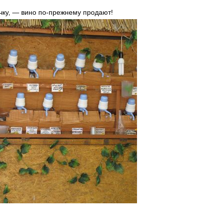
очку, — вино по-прежнему продают!