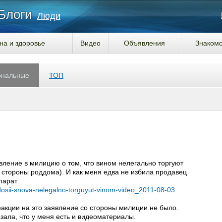
Блоги
Люди
на и здоровье
Видео
Объявления
Знакомс
ональные
ТОП
вление в милицию о том, что вином нелегально торгуют
о стороны роддома). И как меня едва не избила продавец
парат
osii-snova-nelegalno-torguyut-vinom-video_2011-08-03
еакции на это заявление со стороны милиции не было.
азала, что у меня есть и видеоматериалы.