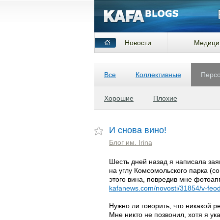
Новости
Медици
Все
Коллективные
Перс
Хорошие
Плохие
И снова вино!
Блог им. Irina
Шесть дней назад я написала зая
на углу Комсомольского парка (с
этого вина, повредив мне фотоап
kafanews.com/novosti/31854/v-feod
Нужно ли говорить, что никакой р
Мне никто не позвонил, хотя я ук