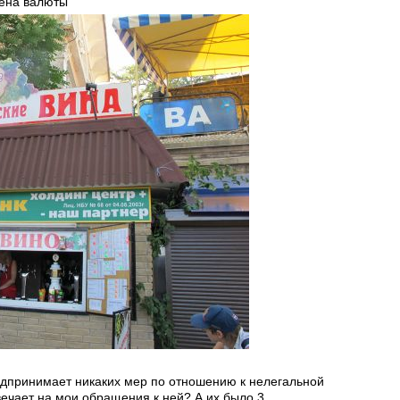
мена валюты
едпринимает никаких мер по отношению к нелегальной
ечает на мои обращения к ней? А их было 3