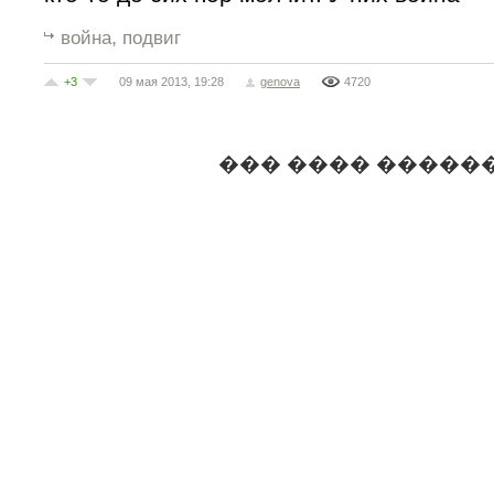
,
война
подвиг
+3
09 мая 2013, 19:28
genova
4720
��� ���� �����