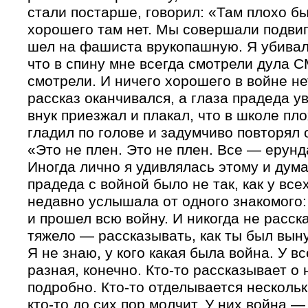
стали постарше, говорил: «Там плохо б
хорошего там нет. Мы совершали подвиг
шел на фашиста врукопашную. Я убивал
что в спину мне всегда смотрели дула 
смотрели. И ничего хорошего в войне не
рассказ оканчивался, а глаза прадеда у
внук приезжал и плакал, что в школе пло
гладил по голове и задумчиво повторял 
«Это не плен. Это не плен. Все — ерунд
Иногда лично я удивлялась этому и думал
прадеда с войной было не так, как у вс
недавно услышала от одного знакомого:
и прошел всю войну. И никогда не расск
тяжело — рассказывать, как ты был вын
Я не знаю, у кого какая была война. У в
разная, конечно. Кто-то рассказывает о 
подробно. Кто-то отделывается несколь
кто-то до сих пор молчит. У них война