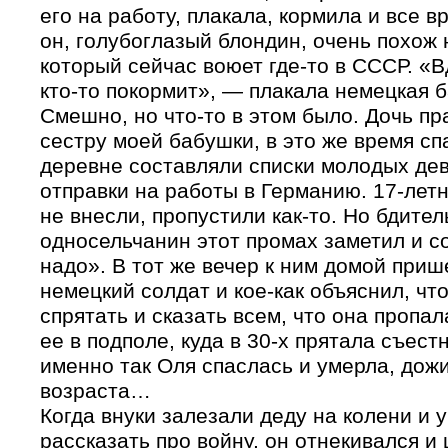
его на работу, плакала, кормила и все в
он, голубоглазый блондин, очень похож 
который сейчас воюет где-то в СССР. «В
кто-то покормит», — плакала немецкая 
Смешно, но что-то в этом было. Дочь п
сестру моей бабушки, в это же время сп
деревне составляли списки молодых дев
отправки на работы в Германию. 17-лет
не внесли, пропустили как-то. Но бдите
односельчанин этот промах заметил и с
надо». В тот же вечер к ним домой при
немецкий солдат и кое-как объяснил, чт
спрятать и сказать всем, что она пропа
ее в подполе, куда в 30-х прятала съест
именно так Оля спаслась и умерла, дожи
возраста…
Когда внуки залезали деду на колени и 
рассказать про войну, он отнекивался и 