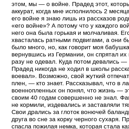
этом, мы — о войне. Прадед этот, котор
аккурат, когда мне исполнилось 2 месяца
его войне я знаю лишь из рассказов ро
«его войне»? А потому что у каждого во
него она была горькая и молчаливая. Ег
хвасталась ратными подвигами, а они 
было много, но, как говорит моя бабушка 
вернувшись из Германии, он спрятал их
разу не одевал. Куда потом девались —
Прадед никогда не ходил в школы расска
воевал». Возможно, свой жуткий отпеча
плен, — кто знает. Рассказывал, что в л
военнопленных он понял, что жизнь — это
своим 40 годам совершенно не знал. Ф
не кормили, издевались и заставляли тя
Свои дрались
за глоток вонючей баланд
друга во сне за корку черного сухаря. П
спасла пожилая немка, которая стала к