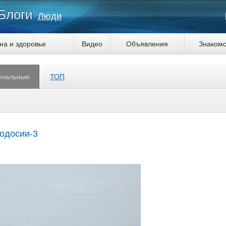
Блоги
Люди
на и здоровье
Видео
Объявления
Знакомс
ональные
ТОП
одосии-3