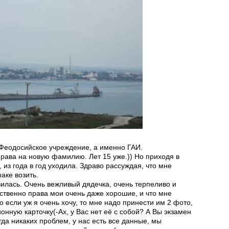
Феодосийское учреждение, а именно ГАИ.
права на новую фамилию. Лет 15 уже.)) Но приходя в
я, из года в год уходила. Здраво рассуждая, что мне
аке возить.
вилась. Очень вежливый дядечка, очень терпеливо и
бственно права мои очень даже хорошие, и что мне
о если уж я очень хочу, то мне надо принести им 2 фото,
нную карточку(-Ах, у Вас нет её с собой? А Вы экзамен
да никаких проблем, у нас есть все данные, мы