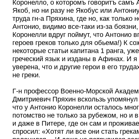
Коронелло, о которомъ говоритъ самъ А
Якоб, но ни разу не Якобус или Антониу
труда гн-а Пряхина, где но, как только 
Антонио, видимо все-таки из-за боязни,
Коронелли вдруг поймут, что Антонио в
героев греков только для обьема!) К с
некоторые статьи капитана 1 ранга, уж
греческий язык и изданы в Афинах. И я
уверена, что и другие герои в его труда
не греки.
Г-н профессор Военно-Морской Акаде
Дмитриевич Пряхин вскользь упомянул 
что у Антонио Коронелли осталось мно
потомство не только за рубежом, но и в
и даже в Питере, где он сам и проживае
спросил: «Хотят ли все они стать грек