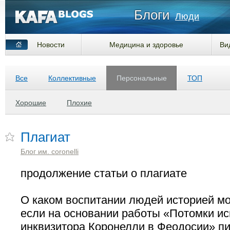
Блоги
Люди
Новости
Медицина и здоровье
Ви
Все
Коллективные
Персональные
ТОП
Хорошие
Плохие
Плагиат
Блог им. coronelli
продолжение статьи о плагиате
О каком воспитании людей историей мо
если на основании работы «Потомки ис
инквизитора Коронелли в Феодосии» пи