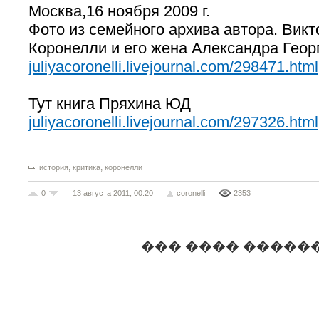
Москва,16 ноября 2009 г.
Фото из семейного архива автора. Викт
Коронелли и его жена Александра Геор
juliyacoronelli.livejournal.com/298471.html
Тут книга Пряхина ЮД
juliyacoronelli.livejournal.com/297326.html
,
,
история
критика
коронелли
0
13 августа 2011, 00:20
coronelli
2353
��� ���� �����