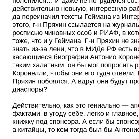
поленился… И даже не потрудился сос
действительно новыую, интересную рабо
да переиначил тексты Геймана из Инте
этого, г-н Пряхин ссылается на журнал
росписью чиновных особ и РИАФ, в ко
тоже, что и у Геймана. Г-н Пряхин не з
знать из-за лени, что в МИДе РФ есть 
касающиеся биографии Антонио Короне
таким халатным, он бы мог попросить 
Коронелли, чтобы они его туда отвели. 
Пряхин побоялся. А вдруг они будут пр
диаспоры?
Действительно, как это гениально — а
фактами, в угоду себе, легко и главное
книжку под спонсора. А если бы спонсо
а китайцы, то кем тогда был бы Антони