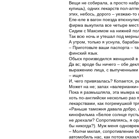
Вещи не собирала, а просто набра
купишь), одних лекарств пол-аптек
этих, небось, дорого – уезжаю-то 
Еле-еле в вагон поезда втюхнулис
фирма выкупила все четыре мест
Сидим с Максимом на нижней поло
Так всю ночь и утешал под мерный 
А утром, только я уснула, барабан
– Приготовьте ваши паспорта – т
финский язык.
Обыск производился женщиной в 
Да вс; вроде бы ничего – обе дек
выражению лица, с выпученными
– ищет.
И, чего привязалась? Копается, р
Может на не; запах «валерианки»
Пока я размышляла, эта мымра ка-
хоть по-английски несколько раз
лекарствами, как погремушкой тря
«Раньше таможня давала добро, а
кинофильма «Белое солнце пустыни
не доехали? Сопротивляясь, я ора
бы никогда?). Муж меня одноврем
– Молчи милая, сопротивление бес
автомобиль нас, как потом оказал