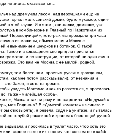
тогда не знала, оказывается…
ылья над дремучим лесом, над верхушками ещ; не
ушке торчал малюсенький домик, будто мухомор, один-
ай в этой глуши. И в этом,; лки-палки, домишке, уже
олстуха в комбинезоне и Главный по Наркотикам из
нкой-Переводчицей», кото-рых мы прождали три часа
 бензина из машины, обыска меня и Макса с
ей и выниманием шнурков из ботинок. О такой
ла. Такое и в кошмарном сне вряд ли приснится.
ки грамотно, и по инструкции, от которой ни один финн
коврижки. Это вам не Москва с её милой, родной,
.
омогут, тем более нам, простым русским гражданам,
там, как мне потом рассказывали), от незнания и
– это Закон, и хоть ты тресни.
тобы увидеть Максима и как-то развеяться, я просилась
 вс; та же «милейшая особа».
иле», Макса я так ни разу и не встретила: «Не думай о
ерь, моя Родина-а? В «Дамской комнате» из синего с
 бы отковырять), я ревела, сидя на унитазе, и пыталась
акой же голубой раковиной и краном с блестящей ручкой
е видывала и просилась в туалет часто, чтоб хоть это
 или, скорее всего в их тюрьму, что совсем не в кайф.