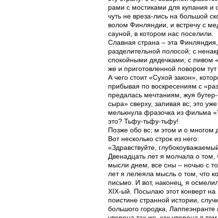
рами с мостиками для купания и 
чуть не вреза-лись на большой с
волом Финляндии, и встречу с ме
сауной, в котором нас поселили.
Славная страна – эта Финляндия,
разделительной полосой; с ненак
спокойными дядечками; с пивом 
же и приготовленной повором тут 
А чего стоит «Сухой закон», кото
прибывая по воскресениям с «раз
предалась мечтаниям, жуя бутер
сыра» сверху, запивая вс; это уж
мелькнула фразочка из фильма «Т
это? Тьфу-тьфу-тьфу!
Позже обо вс; м этом и о многом
Вот несколько строк из него:
«Здравствуйте, глубокоуважаемы
Двенадцать лет я молчала о том, ч
мысли днем, все сны – ночью с то
лет я лелеяла мысль о том, что к
письмо. И вот, наконец, я осмел
XIX-ый. Посылаю этот конверт на Б
поистине странной истории, случи
большого городка, Лаппеэнранте 
уверена так же, как уверена в то