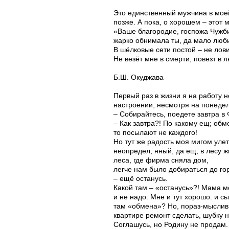
Это единственный мужчина в моей
позже. А пока, о хорошем – этот м
«Ваше благородие, госпожа Чужб
жарко обнимала ты, да мало люб
В шёлковые сети постой – не ло
Не везёт мне в смерти, повезт в 
Б.Ш. Окуджава
Первый раз в жизни я на работу 
настроении, несмотря на понедель
– Собирайтесь, поедете завтра 
– Как завтра?! По какому ещ; обм
то посылают не каждого!
Но тут же радость моя мигом улет
неопредел; нный, да ещ; в лесу ж
леса, где фирма сняла дом,
легче нам было добираться до го
– ещё останусь.
Какой там – «останусь»?! Мама м
и не надо. Мне и тут хорошо: и сын
там «обмена»? Но, пораз-мыслив,
квартире ремонт сделать, шубку 
Соглашусь, но Родину не продам. 