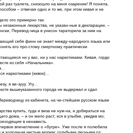
ой раз туалета, снизошло на меня озарение! Я поняла,
пособом – отвечая одно и то же, при этом кивая и не
ело это примерно так:
ы незаконные лекарства, не указан-ные в декларации, –
ски, Перевод-чица в унисон тараторила за ним на
жающий себя финн не знает между-народного языка или
о понять его про-стому смертному практически
итающиеся ни у вас, ни у нас наркотиками. Кивая, гордо
ести из себя «Начальника».
ва…
еся наркотиками (кивок)…
везу, я ве-зууу. Угу…
ркоте вышеуказанного города не выдержал и сдал
 Переводчицу из кабинета, на чи-стейшем русском языке
рства купить, туда и виза не нуж-на, и добираться на
его дома, – и он мило раст; кся в улыбке, увидев мо;
реходящие в ненависть.
; первое впечатление о «бугре». Уже после я полюбила
той и холодным чистым морем; голубыми лесными оз;