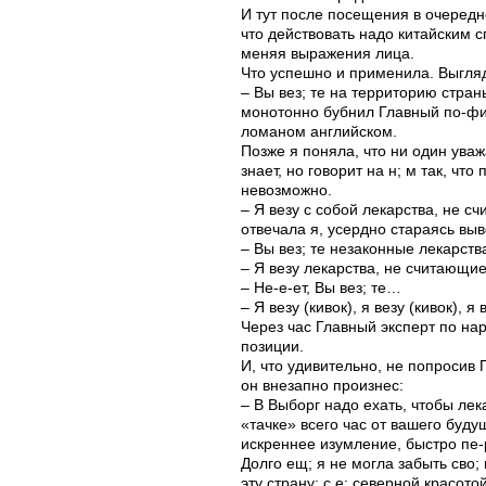
И тут после посещения в очередн
что действовать надо китайским с
меняя выражения лица.
Что успешно и применила. Выгляд
– Вы вез; те на территорию стран
монотонно бубнил Главный по-фин
ломаном английском.
Позже я поняла, что ни один ува
знает, но говорит на н; м так, чт
невозможно.
– Я везу с собой лекарства, не сч
отвечала я, усердно стараясь выв
– Вы вез; те незаконные лекарст
– Я везу лекарства, не считающи
– Не-е-ет, Вы вез; те…
– Я везу (кивок), я везу (кивок), я 
Через час Главный эксперт по на
позиции.
И, что удивительно, не попросив
он внезапно произнес:
– В Выборг надо ехать, чтобы лека
«тачке» всего час от вашего будущ
искреннее изумление, быстро пе-
Долго ещ; я не могла забыть сво
эту страну: с е; северной красо