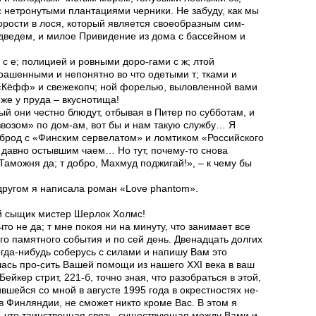
с нетронутыми плантациями черники. Не забуду, как мы
корости в лося, который является своеобразным сим-
дведем, и милое Привидение из дома с бассейном и
 с е; полицией и ровными доро-гами с ж; лтой
рашенными и непонятно во что одетыми т; тками и
«Кёфф» и свежекопч; ной форелью, выловленной вами
же у пруда – вкуснотища!
рый они честно блюдут, отбывая в Питер по субботам, и
возом» по дом-ам, вот бы и нам такую службу… Я
-брод с «Финским сервелатом» и ломтиком «Российского
е давно остывшим чаем… Но тут, почему-то снова
аможня да; т добро, Махмуд поджигай!», – к чему бы
 другом я написала роман «Love phantom».
й сыщик мистер Шерлок Холмс!
то не да; т мне покоя ни на минуту, что занимает все
го памятного события и по сей день. Двенадцать долгих
огда-нибудь соберусь с силами и напишу Вам это
илась про-сить Вашей помощи из нашего XXI века в ваш
ейкер стрит, 221-б, точно зная, что разобраться в этой,
вшейся со мной в августе 1995 года в окрестностях не-
в Финляндии, не сможет никто кроме Вас. В этом я
м, что таинственная связь, существующая между Вами и