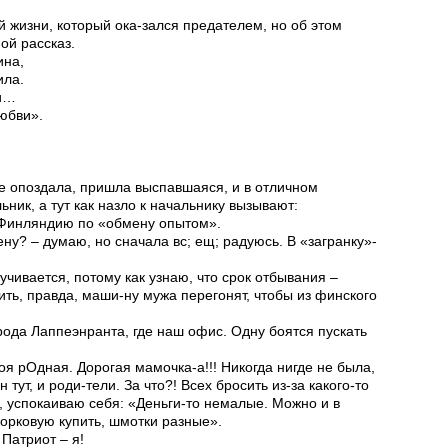
 жизни, который ока-зался предателем, но об этом
ой рассказ.
ина,
ила.
ви…
любви».
не опоздала, пришла выспавшаяся, и в отличном
ник, а тут как назло к начальнику вызывают:
в Финляндию по «обмену опытом».
ену? – думаю, но сначала вс; ещ; радуюсь. В «загранку»-
учивается, потому как узнаю, что срок отбывания –
ить, правда, маши-ну мужа перегонят, чтобы из финского
рода Лаппеэнранта, где наш офис. Одну боятся пускать
оя рОдная. Дорогая мамочка-а!!! Никогда нигде не была,
 тут, и роди-тели. За что?! Всех бросить из-за какого-то
 успокаиваю себя: «Деньги-то немалые. Можно и в
норковую купить, шмотки разные».
Патриот – я!