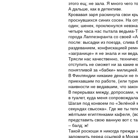
этого ещ; не зала. Я много чего 
А дальше, как в детективе.
Кровавая заря раскинула свои кр
проснувшихся синих сосен. На оп
один; шенек, проклюнулся невзнач
четыре часа нас пытала ведьма-Т
города Лаппеэнранта со своей «А
после: высадки из поезда, слива
раздеванием, конфискацией ремн
«загранице» я не знала и ни веда
Трясли нас качественно, техничес
отступить не сможет ни за какие 
понятливой за «бабки» милицией
В Финляндии никакие деньги не п
приехавшим по работе, (или турис
наивности не ведавшим, что закон 
В перерывах между, допросами, ч
в туалет, куда меня сопровождала
Шагая под конвоем по «Зелёной м
секундах свысока». Где же ты теп
жёлтыми египтянками кафеля, (вот
представить свою ванную вот с т
– балд; ж!
Такой роскоши я никогда прежде н
запомнить перед ссылкой в Москву