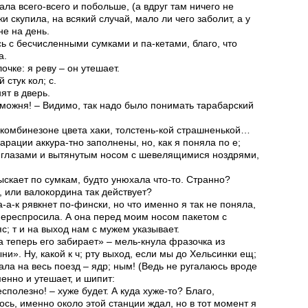
ла всего-всего и побольше, (а вдруг там ничего не
и скупила, на всякий случай, мало ли чего заболит, а у
не на день.
ь с бесчисленными сумками и па-кетами, благо, что
а.
чке: я реву – он утешает.
стук кол; с.
ят в дверь.
аможня! – Видимо, так надо было понимать тарабарский
комбинезоне цвета хаки, толстень-кой страшненькой…
ларации аккура-тно заполнены, но, как я поняла по е;
 глазами и вытянутым носом с шевелящимися ноздрями,
ыскает по сумкам, будто унюхала что-то. Странно?
, или валокордина так действует?
а-к рявкнет по-фински, но что именно я так не поняла,
 переспросила. А она перед моим носом пакетом с
с; т и на выход нам с мужем указывает.
 теперь его забирает» – мель-кнула фразочка из
». Ну, какой к ч; рту выход, если мы до Хельсинки ещ;
ла на весь поезд – ядр; ным! (Ведь не ругалаюсь вроде
енно и утешает, и шипит:
полезно! – хуже будет. А куда хуже-то? Благо,
ось, именно около этой станции ждал, но в тот момент я