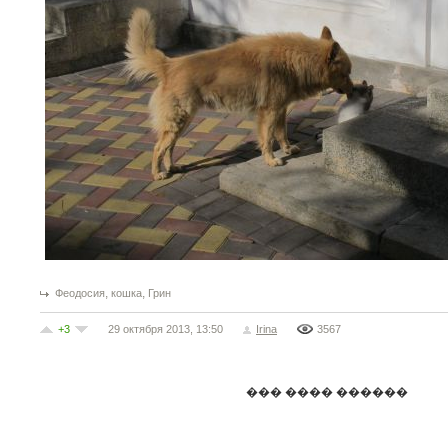
,
,
Феодосия
кошка
Грин
+3
29 октября 2013, 13:50
Irina
3567
��� ���� ������