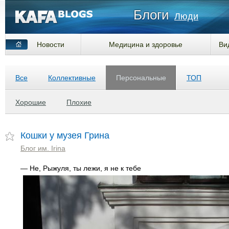
Блоги
Люди
Новости
Медицина и здоровье
Ви
Все
Коллективные
Персональные
ТОП
Хорошие
Плохие
Кошки у музея Грина
Блог им. Irina
— Не, Рыжуля, ты лежи, я не к тебе