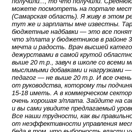
получили..., то что получили. Средню
можете посмотреть на портале мес
(Самарская область). Я живу в этом р
тут же и зарплаты мне известны. Та
бюджетные надбавки — это все понят
что з/плата у бюджетников в районе 3
мечта и радость. Врач высшей катего
дежурствами в самой крутой областн
выше 20 т.р., завуч в школе со всеми 
мыслимыми добавками и нагрузками — 
педагог — не выше 20 т.р. И все очен
от руководства, которому ты подчин
15-18 иметь. А в коммерческом сектор
очень хорошая з/плата. Зайдите на с
и вы сами увидите предлагаемый урове
Все наши трудности, как вы правильн
от неэффективности управления мест
беда в том, что выборность власти у