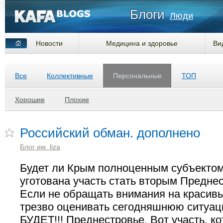
Блоги
Люди
Новости
Медицина и здоровье
Ви
Все
Коллективные
Персональные
ТОП
Хорошие
Плохие
Российский обман. дополнено
Блог им. liza
Будет ли Крым полноценным субъектом
уготована участь стать вторым Предне
Если не обращать внимания на красив
трезво оценивать сегодняшнюю ситуа
БУДЕТ!!! Преднестровье. Вот участь, к