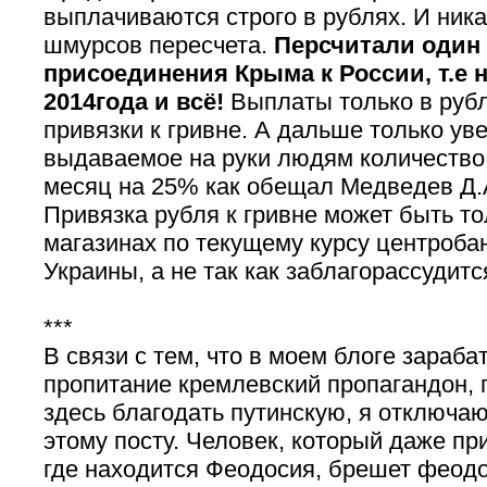
выплачиваются строго в рублях. И ника
шмурсов пересчета.
Персчитали один 
присоединения Крыма к России, т.е 
2014года и всё!
Выплаты только в рубл
привязки к гривне. А дальше только ув
выдаваемое на руки людям количество
месяц на 25% как обещал Медведев Д.
Привязка рубля к гривне может быть то
магазинах по текущему курсу центроба
Украины, а не так как заблагорассудитс
***
В связи с тем, что в моем блоге зараба
пропитание кремлевский пропагандон,
здесь благодать путинскую, я отключа
этому посту. Человек, который даже пр
где находится Феодосия, брешет феодо