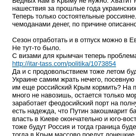
Бедных нам в Крыму не нужно. Хватит 
нашествия за прошлые года украински
Теперь только состоятельные россияне.
чемоданами денег, по причине описанн
Сезон отработать и в отпуск можно в Е
Не тут-то было.
С визами для крымчан теперь проблем
http://itar-tass.com/politika/1073854
Да и с продовольствием тоже летом буд
Украине самим жрать нечего, посевную
им еще российский Крым кормить? На 
много не навозишь, остается только мо
заработает феодосийский порт на полн
есть надежда, что Путин закошмарит б
власть в Киеве окончательно и юго-вос
тоже будут Россия и тогда граница буд
тогда в Крым массово поедут донецки