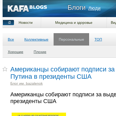
Блоги
Люди
Новости
Медицина и здоровье
Ви
Все
Коллективные
Персональные
ТОП
Хорошие
Плохие
Американцы собирают подписи за
Путина в президенты США
Блог им. bazalenok
Американцы собирают подписи за выд
президенты США