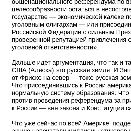
общенационального референдума по в
целесообразности остаться в несосто
государстве — экономической калеке п
уголовным олигархам — или присоедин
Российской Федерации с сильным През
проверенной
репутацией привлечения о
уголовной ответственности».
Дальше идет аргументация, что так и т
США (Аляска) это русская земля. И За
от Фриско на север — тоже русская зем
Что присоединившись к России америк
нормальную систему образования. Что т
против проведения референдума за п
к России — вне закона и Конституции с
Что уже сейчас по всей Америке, под
акцию напечатали миллионы стикеров 