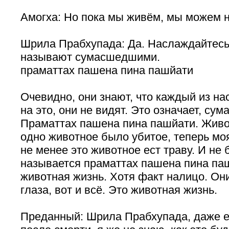
Амогха: Но пока мы живём, мы можем 
Шрила Прабхупада: Да. Наслаждайтесь
называют сумасшедшими.
праматтах пашена пина пашйати
Очевидно, они знают, что каждый из на
на это, они не видят. Это означает, су
Праматтах пашена пина пашйати. Живот
одно животное было убитое, теперь моя
не менее это животное ест траву. И не 
называется праматтах пашена пина па
животная жизнь. Хотя факт налицо. Он
глаза, вот и всё. Это животная жизнь.
Преданный: Шрила Прабхупада, даже е