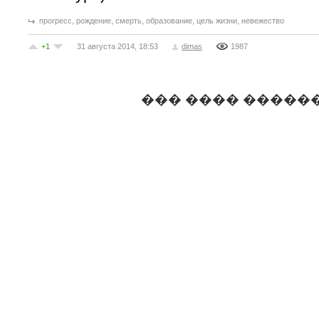
,
,
,
,
,
прогресс
рождение
смерть
образование
цель жизни
невежество
+1
31 августа 2014, 18:53
dimas
1987
��� ���� �����