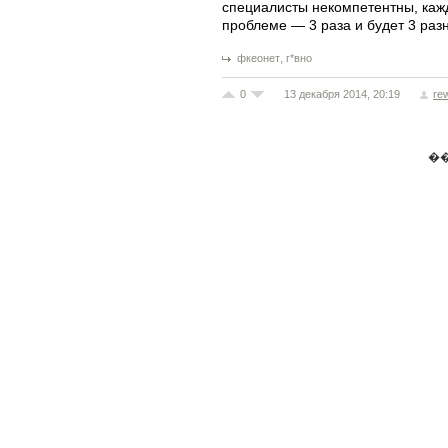
специалисты некомпетентны, кажд
проблеме — 3 раза и будет 3 раз
,
фкеонет
г*вно
0
13 декабря 2014, 20:19
re
�