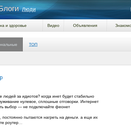
Блоги
Люди
на и здоровье
Видео
Объявления
Знакомс
ональные
ТОП
р
 людей за идиотов? когда инет будет стабильно
служивание нулевое, сплошные отговорки. Интернет
есть выбор — не подключайте феонет
, постоянно пытаются нагреть на деньги. а еще их
те роутер…