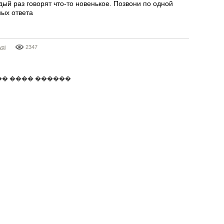
ый раз говорят что-то новенькое. Позвони по одной
ных ответа
wqi
2347
�� ���� ������