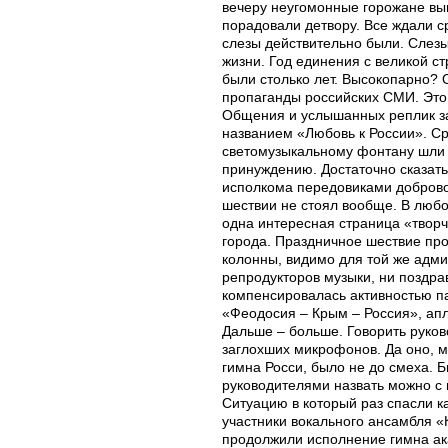
вечеру неугомонные горожане вып
порадовали детвору. Все ждали ср
слезы действительно были. Слезы
жизни. Год единения с великой с
были столько лет. Высокопарно? О
пропаганды российских СМИ. Это
Общения и услышанных реплик за
названием «Любовь к России». Ср
светомузыкальному фонтану шли 
принуждению. Достаточно сказать
исполкома передовиками доброво
шествии не стоял вообще. В любо
одна интересная страница «твор
города. Праздничное шествие прох
колонны, видимо для той же адми
репродукторов музыки, ни поздра
компенсировалась активностью п
«Феодосия – Крым – Россия», ап
Дальше – больше. Говорить руков
заглохших микрофонов. Да оно, мо
гимна Росси, было не до смеха. Б
руководителями назвать можно с 
Ситуацию в который раз спасли ка
участники вокального ансамбля 
продолжили исполнение гимна ак