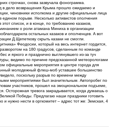
едних строчках, снова зазвучала фонограмма.
ад в дело возвращения Крыма прошло ожидаемо и
иции, чиновники исполкома и другие официальные лица
в едином порыве. Несколько активистов ополчения
тот список, и в конце, по требованию казаков,
оминанием о роли атамана Миниха в организации
облагодарила остальных казаков и ополченцев. А вот
рации Д.Щепеткову скрыть казаки не смогли.
тника» Феодосии, который на весь интернет гордится,
и разворотом на 180 градусов, сделанным по команде
бес и яркого и празднично выглянувшего из-за туч
ьтуры, видимо по причине предсказанной метеорологами
этом официальные мероприятия в центре города для
ованный молодежный флеш-моб уставшее большинство
увидело, поскольку разрыв по времени между
ными мероприятиями был значительным. Автопробег по
ловам участников, прошел на эмоциональном подъеме,
ся. Осторожная тревога закрадывается, когда думаешь о
Великой Победы. Предлагаю наши праздники готовить
 и нужно нести в оргкомитет – адрес тот же: Земская, 4