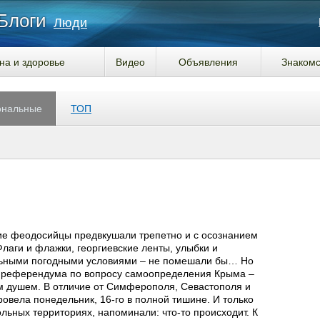
Блоги
Люди
на и здоровье
Видео
Объявления
Знакомс
ональные
ТОП
е феодосийцы предвкушали трепетно и с осознанием
Флаги и флажки, георгиевские ленты, улыбки и
альными погодными условиями – не помешали бы… Но
я референдума по вопросу самоопределения Крыма –
ым душем. В отличие от Симферополя, Севастополя и
овела понедельник, 16-го в полной тишине. И только
льных территориях, напоминали: что-то происходит. К