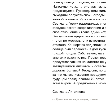
гимн до конца, тогда-то, на посл
Награждение за патриотизм, вкл
предсказуемо. Руководители мил
выходили получать свои награды 
невообразимым образом попали в э
Светлана Гевчук разродилась уп
феодосийского сопротивления и п
свое отношение к главе админист
Выступление орденоносного «защи
что он не москаль, они встретил
атамана. Концерт из-под синих не
солнца был перенесен в дом кул
плохой погоды. Собственно, на 
многих и закончились. Презент
присутствовавших на митинге не 
затянувшимся митингом и осталь
дорогам Большой Феодосии, по с
за что мы все искренне порадуем
будущем праздновании 70-летия 
всем миром. А предложения можно
Светлана Литвинова
,
,
Крымская весна
праздник
митинг