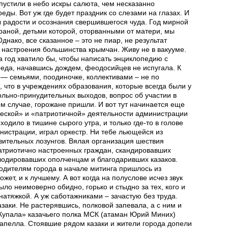
устили в небо искры салюта, чем несказанно
еды. Вот уж где будет праздник со слезами на глазах. И
 радости и осознания свершившегося чуда. Год мирной
траной, детьми которой, оторванными от матери, мы
днако, все сказанное – это не пиар, не результат
 настроения большинства крымчан. Живу не в вакууме.
 год хватило бы, чтобы
написать энциклопедию с
еда, начавшись дождем, феодосийцев не испугала. К
— семьями, поодиночке, коллективами – не по
, что в учреждениях образования, которые всегда были у
льно-принудительных выходов, вопрос об участии в
м случае, горожане пришли. И вот тут начинается еще
ческой» и «патриотичной» деятельности администрации
одило в тишине сырого утра, и только где-то в голове
нистрации, играл оркестр. Ни тебе льющейся из
вительных лозунгов. Вялая организация шествия
атриотично настроенных граждан, скандировавших
лодировавших ополченцам и благодаривших казаков.
одителям города в начале митинга пришлось из
жет, и к лучшему. А вот когда на полуслове исчез звук
ыло неимоверно обидно, горько и стыдно за тех, кого и
натяжкой. А уж саботажниками – зачастую без труда.
заки. Не растерявшись, полковой запевала, а с ним и
«Купала» казачьего полка МСК (атаман Юрий Миних)
апелла. Стоявшие рядом казаки и жители города допели