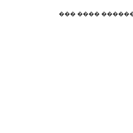
��� ���� �����