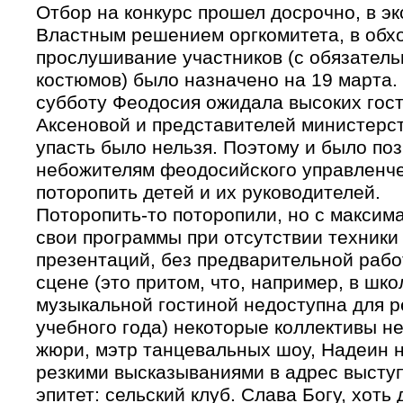
Отбор на конкурс прошел досрочно, в эк
Властным решением оргкомитета, в обх
прослушивание участников (с обязател
костюмов) было назначено на 19 марта.
субботу Феодосия ожидала высоких гост
Аксеновой и представителей министерст
упасть было нельзя. Поэтому и было по
небожителям феодосийского управленч
поторопить детей и их руководителей.
Поторопить-то поторопили, но с максим
свои программы при отсутствии техники
презентаций, без предварительной раб
сцене (это притом, что, например, в шк
музыкальной гостиной недоступна для р
учебного года) некоторые коллективы не
жюри, мэтр танцевальных шоу, Надеин 
резкими высказываниями в адрес
высту
эпитет: сельский клуб. Слава Богу, хоть