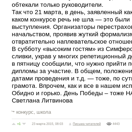
обтекали только руководители.
Так что 21 марта, в день, заявленный ка
каком конкурсе речь не шла — это были
выступления. Организаторы перестрахо
начальством, проявив жуткий формализм
отвратительно наплевательское отноше
В субботу «высоким гостям» из Симфер
сливки, украв у многих репетиционный д
в пятницу сообщили, что нужно прийти 
дипломы за участие. В общем, положени
датами проведения и т.д. — тоже, по су
грамота. Впрочем, как и все в нашем ис
Обидно и горько. День Победы – тоже Н
Светлана Литвинова
,
конкурс
школа
+1
23 марта 2015, 08:03
Письма читателей
4443