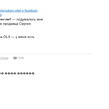
ie/prodam-otel-v-feodosii-
d
тян ли?
— подумалось мне
е продавца Сергея:
на OLX — у меня есть
углускр
3108
�� ���� ������