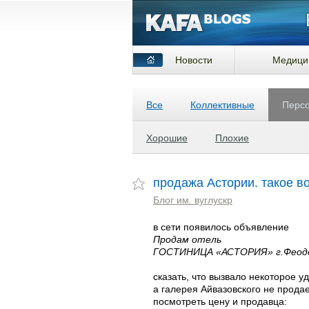
Новости
Медици
Все
Коллективные
Перс
Хорошие
Плохие
продажа Астории. такое в
Блог им. вуглускр
в сети появилось объявление
Продам отель
ГОСТИНИЦА «АСТОРИЯ» г.Феод
сказать, что вызвало некоторое у
а галерея Айвазовского не продае
посмотреть цену и продавца: