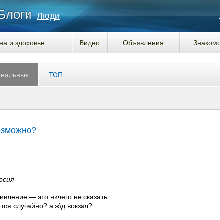
Блоги
Люди
на и здоровье
Видео
Объявления
Знакомс
ональные
ТОП
озможно?
осия
дивление — это ничего не сказать.
тся случайно? а ж\д вокзал?