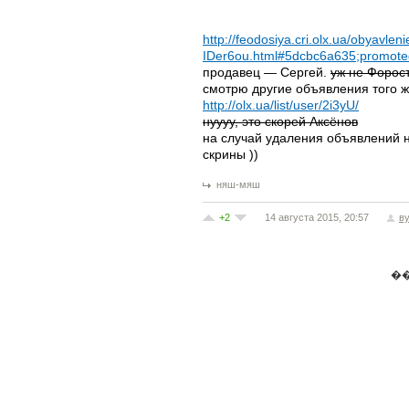
http://feodosiya.cri.olx.ua/obyavlen
IDer6ou.html#5dcbc6a635;promote
продавец — Сергей.
уж не Форос
смотрю другие объявления того ж
http://olx.ua/list/user/2i3yU/
нуууу, это скорей Аксёнов
на случай удаления объявлений 
скрины ))
няш-мяш
+2
14 августа 2015, 20:57
в
�