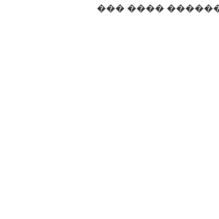
��� ���� �����