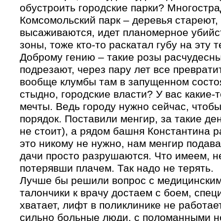
обустроить городские парки? Многостр
Комсомольский парк – деревья стареют,
высаживаются, идет планомерное убийст
зоны, тоже кто-то раскатал губу на эту 
Доброму гению – такие розы расчудесные
подрезают, через пару лет все преврати
вообще клумбы там в запущенном состо
стыдно, городские власти? У вас какие-
мечты. Ведь городу нужно сейчас, чтобы
порядок. Поставили менгир, за такие де
не стоит), а рядом башня Константина р
это никому не нужно, нам менгир подав
дачи просто разрушаются. Что имеем, н
потерявши плачем. Так надо не терять.
Лучше бы решили вопрос с медицински
талончики к врачу достаем с боем, спец
хватает, лифт в поликлинике не работает
сильно больные люди, с поломанными н