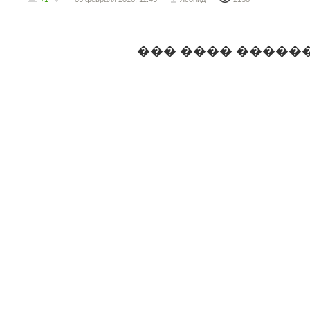
��� ���� �����