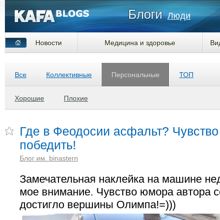
Блоги
Люди
Новости
Медицина и здоровье
Ви
Все
Коллективные
Персональные
ТОП
Хорошие
Плохие
Где в Феодосии асфальт? Чувство
победить!
Блог им. binastern
Замечательная наклейка на машине не
мое внимание. Чувство юмора автора 
достигло вершины Олимпа!=)))