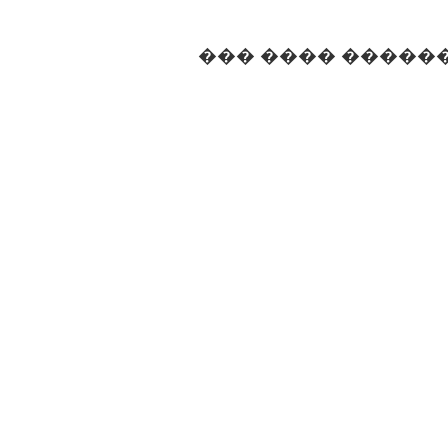
��� ���� �����