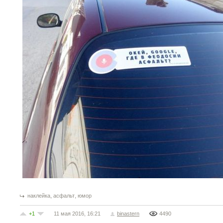
,
,
наклейка
асфальт
юмор
+1
11 мая 2016, 16:21
binastern
4490