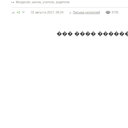
,
,
,
Феодосия
школа
учитель
родители
+1
31 августа 2017, 09:24
Письма читателей
3735
��� ���� �����