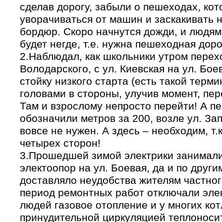
сделав дорогу, забыли о пешеходах, ко
уворачиваться от машин и заскакивать 
бордюр. Скоро начнутся дожди, и людя
будет негде, т.е. нужна пешеходная дор
2.Наблюдал, как школьники утром перехо
Володарского, с ул. Киевская на ул. Бое
стойку низкого старта (есть такой термин
головами в стороны, улучив момент, пер
Там и взрослому непросто перейти! А 
обозначили метров за 200, возле ул. Зап
вовсе не нужен. А здесь – необходим, т.
четырех сторон!
3.Прошедшей зимой электрики занимал
электоопор на ул. Боевая, да и по други
доставляло неудобства жителям частного 
период ремонтных работ отключали эле
людей газовое отопление и у многих кот
принудительной циркуляцией теплоносите