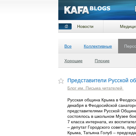
Новости
Медици
Все
Коллективные
Перс
Хорошие
Плохие
Представители Русской о
Блог им. Письма читателей
Русская община Крыма в Феодоси
декабря в Феодосийской санаторн
представителями Русской Общины
состоялось в школьном Музее бое
7 класса интерната, их воспитат
– депутат Городского совета, п
Крыма, Татьяна Голуб – председ