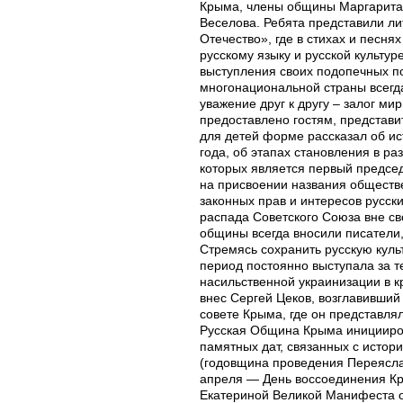
Крыма, члены общины Маргарита 
Веселова. Ребята представили л
Отечество», где в стихах и песня
русскому языку и русской культур
выступления своих подопечных по
многонациональной страны всегда
уважение друг к другу – залог м
предоставлено гостям, представ
для детей форме рассказал об и
года, об этапах становления в р
которых является первый предсе
на присвоении названия обществ
законных прав и интересов русск
распада Советского Союза вне св
общины всегда вносили писатели,
Стремясь сохранить русскую куль
период постоянно выступала за т
насильственной украинизации в 
внес Сергей Цеков, возглавивший
совете Крыма, где он представля
Русская Община Крыма иницииров
памятных дат, связанных с истор
(годовщина проведения Переясла
апреля — День воссоединения К
Екатериной Великой Манифеста о