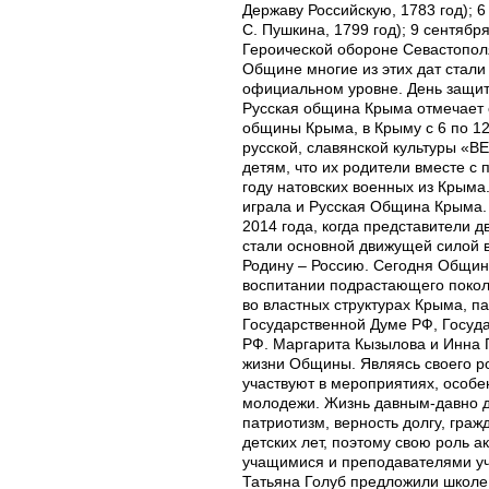
Державу Российскую, 1783 год); 
С. Пушкина, 1799 год); 9 сентяб
Героической обороне Севастопол
Общине многие из этих дат стали
официальном уровне. День защиты
Русская община Крыма отмечает с
общины Крыма, в Крыму с 6 по 1
русской, славянской культуры 
детям, что их родители вместе с
году натовских военных из Крым
играла и Русская Община Крыма.
2014 года, когда представители
стали основной движущей силой 
Родину – Россию. Сегодня Общин
воспитании подрастающего покол
во властных структурах Крыма, п
Государственной Думе РФ, Госуд
РФ. Маргарита Кызылова и Инна Г
жизни Общины. Являясь своего р
участвуют в мероприятиях, особ
молодежи. Жизнь давным-давно до
патриотизм, верность долгу, граж
детских лет, поэтому свою роль а
учащимися и преподавателями уч
Татьяна Голуб предложили школе