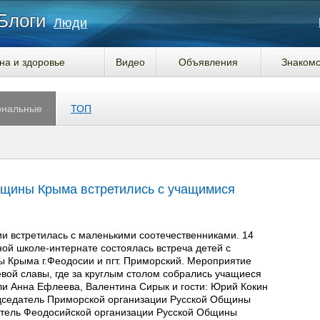
Блоги
Люди
на и здоровье
Видео
Объявления
Знакомс
ональные
ТОП
бщины Крыма встретились с учащимися
и встретилась с маленькими соотечественниками. 14
ой школе-интернате состоялась встреча детей с
 Крыма г.Феодосии и пгт. Приморский. Мероприятие
вой славы, где за круглым столом собрались учащиеся
ели Анна Ефлеева, Валентина Сирык и гости: Юрий Кокин
редседатель Приморской организации Русской Общины
атель Феодосийской организации Русской Общины