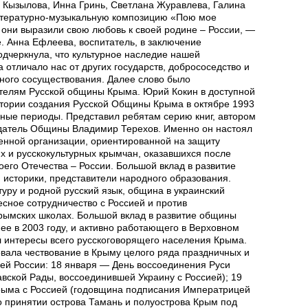
Кызылова, Инна Гринь, Светлана Журавлева, Галина
итературно-музыкальную композицию «Пою мое
х они выразили свою любовь к своей родине – России, —
е.
Анна Ефлеева, воспитатель, в заключение
дчеркнула, что культурное наследие нашей
 отличало нас от других государств, добрососедство и
ирного сосуществования. Далее слово было
ителям Русской общины Крыма. Юрий Кокин в доступной
стории создания Русской Общины Крыма в октябре 1993
азные периоды. Представил ребятам серию книг, автором
датель Общины Владимир Терехов. Именно он настоял
енной организации, ориентированной на защиту
их и русскокультурных крымчан, оказавшихся после
оего Отечества – России. Большой вклад в развитие
 историки, представители народного образования.
туру и родной русский язык, община в украинский
есное сотрудничество с Россией и против
крымских школах. Большой вклад в развитие общины
 ее в 2003 году, и активно работающего в Верховном
л интересы всего русскоговорящего населения Крыма.
ала чествование в Крыму целого ряда праздничных и
ией России: 18 января — День воссоединения Руси
вской Рады, воссоединившей Украину с Россией); 19
рыма с Россией (годовщина подписания Императрицей
 принятии острова Тамань и полуострова Крым под