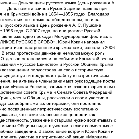
6 июня — День защиты русского языка (день рождения А.
ря — День памяти воинов Русской армии, павших при
я и в Крымской войне в 1854—1855 годах. Благодаря
 отмечаться не только на общественном, но и на
 русского языка в День рождения А. С. Пушкина
 1996 года. С 2007 года, по инициативе Русской
2 июня ежегодно проходит Международный фестиваль
«ВЕЛИКОЕ РУССКОЕ СЛОВО». Юрий Кокин напомнил
 патриотично настроенными крымчанами, изгнали в 2006
а. В этом протестном движении немаловажную роль
 Отдельно остановился и на событиях Крымской весны
 движения «Русское Единство» и Русской Общины Крыма
в возвращении полуострова на свою историческую
а существует и продолжает работу в патриотическом
ения, ее активные члены занимают руководящие посты
артии «Единая Россия», занимается законотворчеством в
арственном совете Крыма и Сенате Совета Федераций
ринь, члены Общины, рассказали о своем участии в
ода «серебряными волонтерами», они постоянно
енно посвященных патриотическому воспитанию
казала, что такие человеческие ценности как
данственность, уважение к старшим нужно воспитывать с
ктивисты Общины видят в участии в таких совместных с
ебных заведений. В заключение встречи Юрий Кокин и
 принять участие в патриотической акции «Маршалы