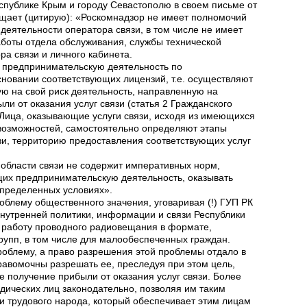
спублике Крым и городу Севастополю в своем письме от
бщает (цитирую): «Роскомнадзор не имеет полномочий
деятельности оператора связи, в том числе не имеет
боты отдела обслуживания, службы технической
ра связи и личного кабинета.
 предпринимательскую деятельность по
сновании соответствующих лицензий, т.е. осуществляют
ю на свой риск деятельность, направленную на
и от оказания услуг связи (статья 2 Гражданского
 Лица, оказывающие услуги связи, исходя из имеющихся
 возможностей, самостоятельно определяют этапы
зи, территорию предоставления соответствующих услуг
 области связи не содержит императивных норм,
их предпринимательскую деятельность, оказывать
определенных условиях».
облему общественного значения, уговаривая (!) ГУП РК
нутренней политики, информации и связи Республики
 работу проводного радиовещания в формате,
рупп, в том числе для малообеспеченных граждан.
проблему, а право разрешения этой проблемы отдало в
равомочны разрешать ее, преследуя при этом цель,
 получение прибыли от оказания услуг связи. Более
идических лиц законодательно, позволяя им таким
и трудового народа, который обеспечивает этим лицам