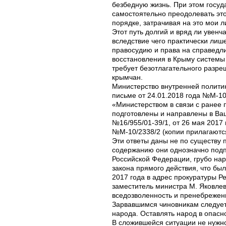
безбедную жизнь. При этом госуд
самостоятельно преодолевать эт
порядке, затрачивая на это мои л
Этот путь долгий и вряд ли увенч
вследствие чего практически лиш
правосудию и права на справедл
восстановления в Крыму систем
требует безотлагательного разреш
крымчан.
Министерство внутренней полити
письме от 24.01.2018 года №М-10
«Министерством в связи с ране
подготовлены и направлены в Ваш
№16/955/01-39/1, от 26 мая 2017
№М-10/2338/2 (копии прилагаютс
Эти ответы даны не по существу 
содержанию они однозначно подп
Российской Федерации, грубо на
закона прямого действия, что бы
2017 года в адрес прокуратуры Ре
заместитель министра М. Яковлев
вседозволенность и пренебрежение
Зарвавшимся чиновникам следует 
народа. Оставлять народ в опасн
В сложившейся ситуации не нужно 