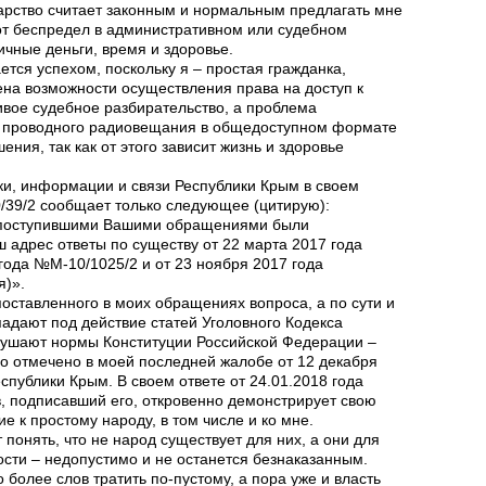
арство считает законным и нормальным предлагать мне
от беспредел в административном или судебном
ичные деньги, время и здоровье.
ается успехом, поскольку я – простая гражданка,
ена возможности осуществления права на доступ к
ивое судебное разбирательство, а проблема
ы проводного радиовещания в общедоступном формате
ения, так как от этого зависит жизнь и здоровье
ки, информации и связи Республики Крым в своем
/39/2 сообщает только следующее (цитирую):
е поступившими Вашими обращениями были
 адрес ответы по существу от 22 марта 2017 года
 года №М-10/1025/2 и от 23 ноября 2017 года
я)».
поставленного в моих обращениях вопроса, а по сути и
адают под действие статей Уголовного Кодекса
рушают нормы Конституции Российской Федерации –
ло отмечено в моей последней жалобе от 12 декабря
спублики Крым. В своем ответе от 24.01.2018 года
, подписавший его, откровенно демонстрирует свою
 к простому народу, в том числе и ко мне.
понять, что не народ существует для них, а они для
ости – недопустимо и не останется безнаказанным.
более слов тратить по-пустому, а пора уже и власть