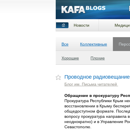
Новости
Медици
Все
Коллективные
Перс
Хорошие
Плохие
Проводное радиовещание:
Блог им. Письма читателей
Обращение в прокуратуру Рес
Прокуратура Республики Крым не
восстановлении в Крыму беспере
общедоступном формате. Последн
вопросу прокуратура направила в
неоднократно) и в Управление Ро
Севастополю.