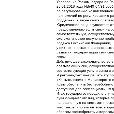
Управление Роскомнадзора по Ре
25.01.2018 года №549-04/91 соо
по регулированию хозяйственной 
полномочий по регулированию ра
поддержки, а также сайта операто
Юридические лица осуществляют
предоставлению услуг связи на о
самостоятельную, осуществляему
систематическое получение прибыл
Кодекса Российской Федерации).
у них технических и финансовых
развития, модернизации сети свя
связи.
Действующее законодательство в
обязывающих лиц, осуществляющ
соответствующие услуги связи в 
И рекомендует мне решать эту пр
«Крымтелеком» и Министерство в
Крым обеспечить бесперебойную
доступном для всех социальных г
Итак, государство породило эту 
руки юридических лиц, которые п
направленную на систематическое
того, закрепило эти интересы юр
образом пренебрегать интересам