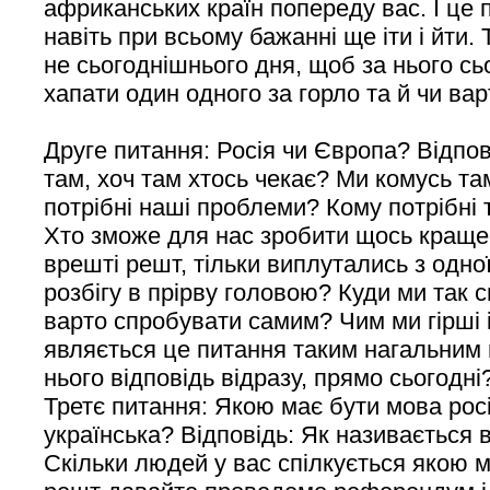
африканських країн попереду вас. І це 
навіть при всьому бажанні ще іти і йти.
не сьогоднішнього дня, щоб за нього сь
хапати один одного за горло та й чи вар
Друге питання: Росія чи Європа? Відпов
там, хоч там хтось чекає? Ми комусь та
потрібні наші проблеми? Кому потрібні т
Хто зможе для нас зробити щось краще 
врешті решт, тільки виплутались з одної
розбігу в прірву головою? Куди ми так
варто спробувати самим? Чим ми гірші 
являється це питання таким нагальним
нього відповідь відразу, прямо сьогодні
Третє питання: Якою має бути мова рос
українська? Відповідь: Як називається
Скільки людей у вас спілкується якою 