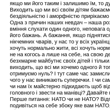
якщо ми його таким і залишимо їм, то д
Виходить що ми всі своїм дітям бажаєм
бездіяльністю і аморфністю прирікаємо 
Одна з причин наших невдач – наша ро
вміння слухати один одного, неповага о
його бажань. А бажання, якщо піднятис
нікчемних чварів, у нас то у всіх українц
хочуть нормально жити, всі хочуть нор
не на когось а лише на себе, на свою д
безхмарне майбутнє своїх дітей і тільки.
виходить, що всі ми хочемо одного й тог
отримуємо нуль? І тут саме час замисли
чого у нас виникають суперечки. І чи с
чи нам їх майстерно підкидають щоб від
головного і звести на манівці? Давайте
Перше питання: НАТО чи не НАТО? Відп
подивіться на себе збоку яке вам НАТО