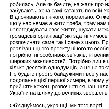
робилась. Але як бачите, на жаль про н
забувають, хоча самі катають по всій Укр
Відпочивають і нічого, нормально. Отже,
що у нас немає а жити треба, тому нам
налагоджувати своє життя, шукати мож
громадські організації які здатні чимось
розпочинати саме так і саме з цього. П
реалізації цього проекту нічого то особл
потрібно, ні особливих зв’язків, ні велик
широких можливостей. Потрібно лише 
кілька десятків однодумців, а це не та
Не будьте просто байдужими і все у нас 
подолання цієї першої химери, в чому 
прийняти кожен, розпочнеться наш шля
України на шляху до великих звершень.
Об’єднуймось, українці, ми того варті!