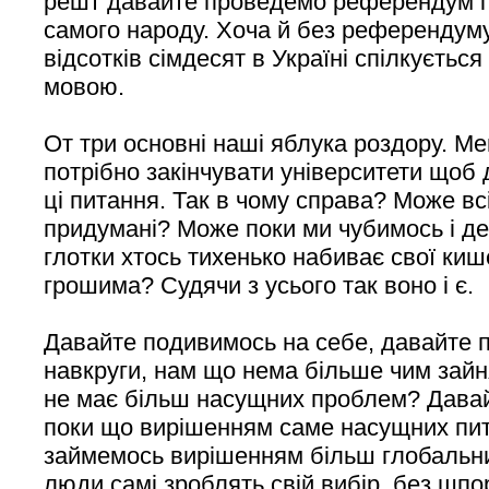
решт давайте проведемо референдум і
самого народу. Хоча й без референдум
відсотків сімдесят в Україні спілкуєтьс
мовою.
От три основні наші яблука роздору. Ме
потрібно закінчувати університети щоб 
ці питання. Так в чому справа? Може вс
придумані? Може поки ми чубимось і д
глотки хтось тихенько набиває свої ки
грошима? Судячи з усього так воно і є.
Давайте подивимось на себе, давайте 
навкруги, нам що нема більше чим зай
не має більш насущних проблем? Дава
поки що вирішенням саме насущних пит
займемось вирішенням більш глобальни
люди самі зроблять свій вибір, без шпор