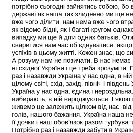
потрібно сьогодні зайнятись собою, бо 
державі як наша так злиденно ми ще н
вже чого ділити, нам нема вже чого втра
як відомо бідні, як і багаті кругом одна
випадку ми ще й діти одних батьків. От
сваритися нам час об’єднуватися, якщо
успіхів в цьому житті. Кожен знає, що с
А розуму нам не позичати. В нас немає н
ні східної України і це треба зрозуміти.
раз і назавжди Україна у нас одна, в ній 
цілому світі, схід, захід, північ і південь
Україна у нас одна, єдина і нероздільна
вибирають, в ній народжуються. І якою в
живемо це залежить цілком від нас, від
голів, нашого бажання. Україна наша нен
її дочки і наш обов’язок разом турбуват
Потрібно раз і назавжди забути в Україн