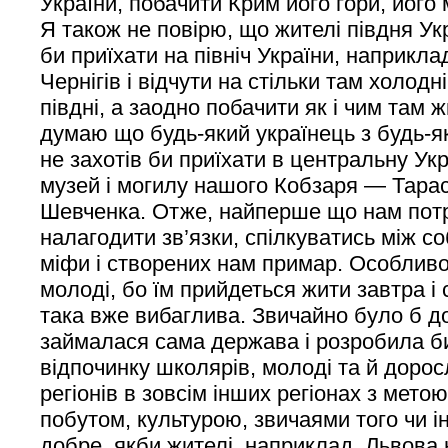
України, побачити Крим його гори, його 
Я також не повірю, що жителі півдня Ук
би приїхати на північ України, наприкла
Чернігів і відчути на стільки там холодн
півдні, а заодно побачити як і чим там 
думаю що будь-який українець з будь-я
не захотів би приїхати в центральну Ук
музей і могилу нашого Кобзаря — Тара
Шевченка. Отже, найперше що нам потр
налагодити зв’язки, спілкуватись між соб
міфи і створених нам примар. Особливо
молоді, бо їм прийдеться жити завтра і
така вже вибаглива. Звичайно було б д
займалася сама держава і розробила б
відпочинку школярів, молоді та й доро
регіонів в зовсім інших регіонах з мет
побутом, культурою, звичаями того чи і
добре, якби жителі, наприклад, Львова 