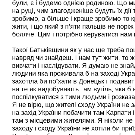
були, є і будемо однією родиною. Що ми 
на руці, чим злагодженіше будуть їх дії
зробимо, а більше і краще зробимо то 
жити, і що який з п’яти пальців не порі
боляче. Цим і потрібно керуватися нам
Такої Батьківщини як у нас ще треба пошу
навряд чи знайдеш. І нам тут жити, то ж 
вивчати і наслідувати. Я думаю не знай
людини яка проживала б на заході Україн
захотіла би поїхати в Донецьк і подивит
на те як видобувають там вугіль, яка б 
поспілкуватися з тими людьми і розказа
Я не вірю, що жителі сходу України не з
на захід України побачити там Карпати 
там з місцевими жителями. Я ніколи не 
заходу і сходу України не хотіли би при