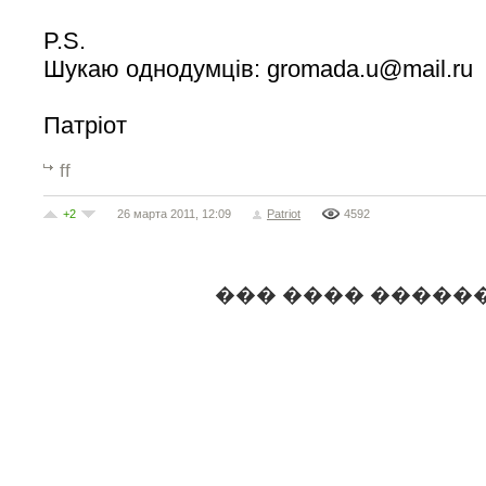
P.S.
Шукаю однодумців:
gromada.u@mail.ru
Патріот
ff
+2
26 марта 2011, 12:09
Patriot
4592
��� ���� �����