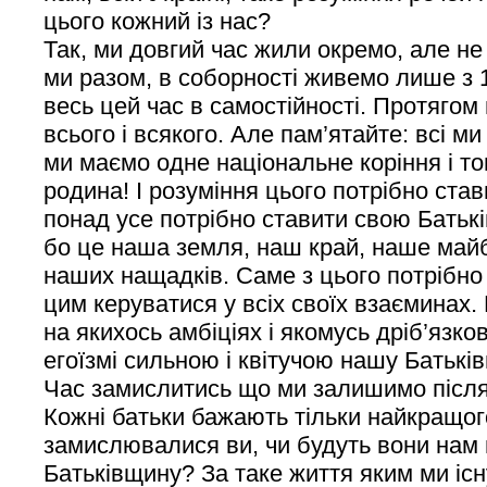
цього кожний із нас?
Так, ми довгий час жили окремо, але не 
ми разом, в соборності живемо лише з 1
весь цей час в самостійності. Протягом 
всього і всякого. Але пам’ятайте: всі ми
ми маємо одне національне коріння і то
родина!
І розуміння цього потрібно ста
понад усе потрібно ставити свою Батьків
бо це наша земля, наш край, наше майб
наших нащадків. Саме з цього потрібно
цим керуватися у всіх своїх взаєминах.
на якихось амбіціях і якомусь дріб’язко
егоїзмі сильною і квітучою нашу Батькі
Час замислитись що ми залишимо після
Кожні батьки бажають тільки найкращого
замислювалися ви, чи будуть вони нам 
Батьківщину? За таке життя яким ми існ