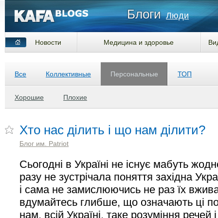
Блоги
Люди
Новости
Медицина и здоровье
Ви
Все
Коллективные
Персональные
ТОП
Хорошие
Плохие
Хто нас ділить і що нам ділити?
Блог им. Patriot
Сьогодні в Україні не існує мабуть жодн
разу не зустрічала поняття західна Укра
і сама не замислюючись не раз їх вжив
вдумайтесь глибше, що означають ці п
нам, всій Україні, таке розуміння речей 