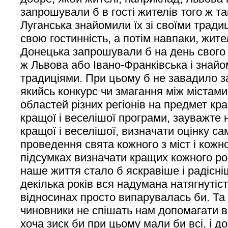
запрошували б в гості жителів того ж т
Луганська знайомили їх зі своїми тради
свою гостинність, а потім навпаки, жите
Донецька запрошували б на день свого 
ж Львова або Івано-Франківська і знайом
традиціями. При цьому б не завадило з
якийсь конкурс чи змагання між містами
областей різних регіонів на предмет кра
кращої і веселішої програми, зауважте н
кращої і веселішої, визначати оцінку сам
проведення свята кожного з міст і кожн
підсумках визначати кращих кожного рок
наше життя стало б яскравіше і радісніш
декілька років вся надумана натягнутіс
відносинах просто випарувалась би. Та 
чиновники не спішать нам допомагати в
хоча зиск би при цьому мали би всі, і д