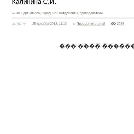
Калинина С.И.
,
,
,
концерт
школа
народные инструменты
преподаватели
+1
25 декабря 2018, 11:10
Письма читателей
2255
��� ���� �����