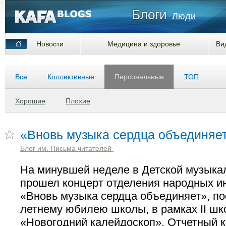
Блоги
Люди
Новости
Медицина и здоровье
Ви
Все
Коллективные
Персональные
ТОП
Хорошие
Плохие
«Вновь музыка сердца объединяе
Блог им. Письма читателей
На минувшей неделе в Детской музык
прошел концерт отделения народных и
«Вновь музыка сердца объединяет», п
летнему юбилею школы, в рамках II ш
«Новогодний калейдоскоп». Отчетный 