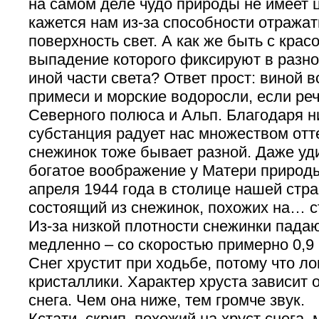
на самом деле чудо природы не имеет 
кажется нам из-за способности отража
поверхность свет. А как же быть с крас
выпадение которого фиксируют в разно
иной части света? Ответ прост: виной 
примеси и морские водоросли, если реч
Северного полюса и Альп. Благодаря 
субстанция радует нас множеством отт
снежинок тоже бывает разной. Даже уд
богатое воображение у Матери природы
апреля 1944 года в столице нашей стра
состоящий из снежинок, похожих на… с
Из-за низкой плотности снежинки пада
медленно – со скоростью примерно 0,9 
Снег хрустит при ходьбе, потому что л
кристаллики. Характер хруста зависит 
снега. Чем она ниже, тем громче звук.
Кстати, скрип, похожий на хруст снега,