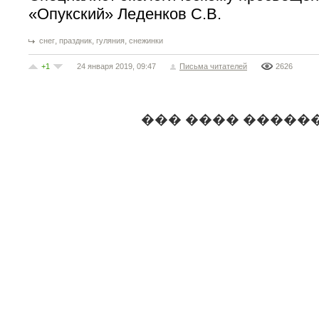
«Опукский» Леденков С.В.
,
,
,
снег
праздник
гуляния
снежинки
+1
24 января 2019, 09:47
Письма читателей
2626
��� ���� �����