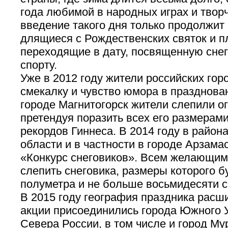
года любимой в народных играх и твор
введение такого дня только продолжит 
длящиеся с Рождественских святок и п
переходящие в дату, посвященную снег
спорту.
Уже в 2012 году жители российских гор
смекалку и чувство юмора в празднован
городе Магнитогорск жители слепили о
претендуя поразить всех его размерами 
рекордов Гиннеса. В 2014 году в район
области и в частности в городе Арзама
«Конкурс снеговиков». Всем желающим
слепить снеговика, размеры которого б
полуметра и не больше восьмидесяти с
В 2015 году география праздника расши
акции присоединились города Южного У
Севера России, в том числе и город М