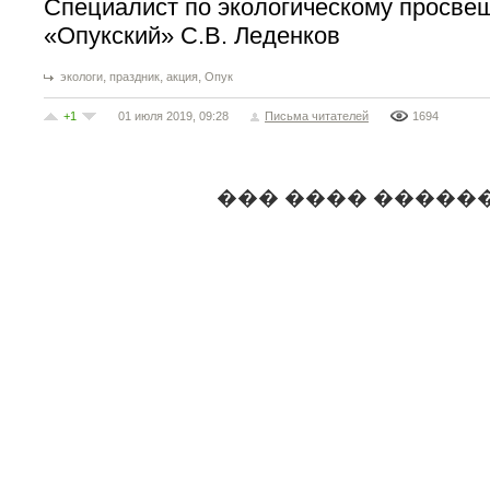
Специалист по экологическому просв
«Опукский» С.В. Леденков
,
,
,
экологи
праздник
акция
Опук
+1
01 июля 2019, 09:28
Письма читателей
1694
��� ���� �����