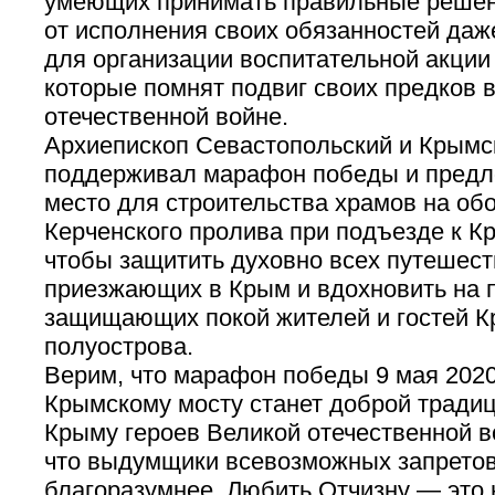
умеющих принимать правильные решени
от исполнения своих обязанностей даж
для организации воспитательной акци
которые помнят подвиг своих предков 
отечественной войне.
Архиепископ Севастопольский и Крымс
поддерживал марафон победы и предл
место для строительства храмов на об
Керченского пролива при подъезде к К
чтобы защитить духовно всех путешес
приезжающих в Крым и вдохновить на 
защищающих покой жителей и гостей К
полуострова.
Верим, что марафон победы 9 мая 2020
Крымскому мосту станет доброй традиц
Крыму героев Великой отечественной в
что выдумщики всевозможных запретов
благоразумнее. Любить Отчизну — это 