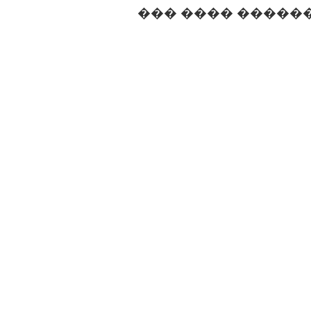
��� ���� �����