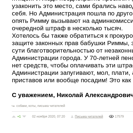
узаконить это место, сами брались наво
себя. Но Администрация пошла по друго
опять Римму вызывают на админкомисси
очередной штраф в несколько тысяч.
Хотелось бы также обратиться к прокур
защите законных прав бабушки Риммы,
сути благотворительностью от незаконн
Администрации города. У 70-летней пен
нет средств, чтобы оплачивать эти штра
Администрации запугивают, мол, плати,
приставов или вообще посадим! Это как
С уважением, Николай Александрови
,
,
собаки
коты
письма читателей
+1
02 ноября 2020, 07:20
Письма читателей
17579