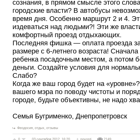
сознания, в прямом смысле этого слова
городские власти? В автобусы невозмо
время дня. Особенно маршрут 2 и 4. Эт
издеваться над людьми?! Эти же власт
комфортный проезд отдыхающих.
Последняя фишка — оплата проезда за
размере с 6-летнего возраста! Сначала
ребенка посадочным местом, а потом б
деньги. Создайте условия для нормаль
Слабо?
Когда же ваш город будет на «уровне»
вашего мэра по поводу чистоты и поря
городе, будьте объективны, не надо хв
Семья Бугрименко, Днепропетровск
,
,
Феодосия
отдых
отзывы
0
03 сентября 2012, 16:20
novosti
2149