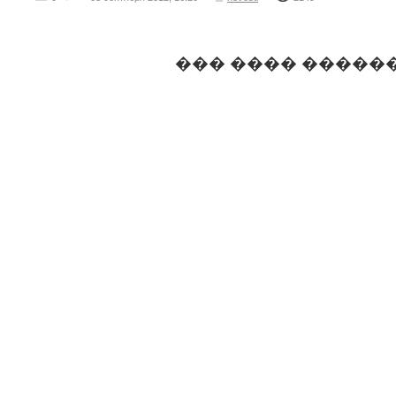
��� ���� �����