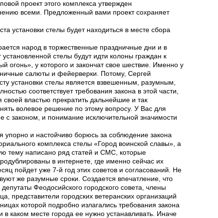
повой проект этого комплекса утвержден
лнению всеми. Предложенный вами проект сохраняет
та установки стелы будет находиться в месте сбора
рается народ в торжественные праздничные дни и в
 установленной стелы будут идти колоны граждан к
 огонь», у которого и закончат свое шествие. Именно у
здничные салюты и фейерверки.
Потому, Сергей
сту установки стелы является взвешенным, разумным,
лностью соответствует требования закона в этой части,
я своей властью прекратить дальнейшие и так
нять волевое решение по этому вопросу. У Вас для
ине с законом, и понимание исключительной значимости
 я упорно и настойчиво борюсь за соблюдение закона
ориального комплекса стелы «Город воинской славы», а
ую тему написано ряд статей и СМС, которые
родублированы в интернете, где именно сейчас их
сяц пойдет уже 7-й год этих советов и согласований. Не
уют же разумные сроки. Создается впечатление, что
депутаты Феодосийского городского совета, члены
ца, представители городских ветеранских организаций
аницах которой подробно излагались требования закона
и в каком месте города ее нужно устанавливать. Иначе