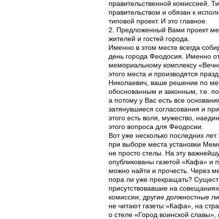
правительственной комиссией. Ти
правительством и обязан к испо
типовой проект. И это главное.
2. Предложенный Вами проект мес
жителей и гостей города.
Именно в этом месте всегда соби
день города Феодосия. Именно от
мемориальному комплексу «Вечный
этого места и производятся пра
Николаевич, ваше решение по ме
обоснованным и законным, т.е. по
а потому у Вас есть все основани
затянувшиеся согласования и при
этого есть воля, мужество, наед
этого вопроса для Феодосии.
Вот уже несколько последних лет
при выборе места установки Мем
не просто стелы. На эту важнейш
опубликованы газетой «Кафа» и п
можно найти и прочесть. Через ме
пора ли уже прекращать? Существ
присутствовавшие на совещаниях 
комиссии, другие должностные ли
не читают газеты «Кафа», на стр
о стеле «Город воинской славы», 