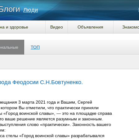
Блоги
Люди
на и здоровье
Видео
Объявления
Знакомс
ональные
ТОП
рода Феодосии С.Н.Бовтуненко.
вещания 3 марта 2021 года и Вашим, Сергей
 котором Вы отметили, что практически приняли
ы «Город воинской славы», — это на площадке справа
то ваше решение является разумным и законным.
 выступления слово «практически». Законность вашего
ем:
кса стелы «Город воинской славы» разрабатывался