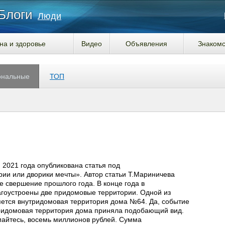
Блоги
Люди
на и здоровье
Видео
Объявления
Знакомс
ональные
ТОП
 2021 года опубликована статья под
ии или дворики мечты». Автор статьи Т.Мариничева
е свершение прошлого года. В конце года в
гоустроены две придомовые территории. Одной из
яется внутридомовая территория дома №64. Да, событие
утридомовая территория дома приняла подобающий вид.
майтесь, восемь миллионов рублей. Сумма