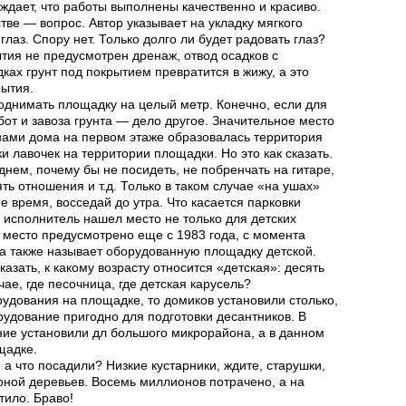
рждает, что работы выполнены качественно и красиво.
стве — вопрос. Автор указывает на укладку мягкого
лаз. Спору нет. Только долго ли будет радовать глаз?
ытия не предусмотрен дренаж, отвод осадков с
ках грунт под покрытием превратится в жижу, а это
рытия.
однимать площадку на целый метр. Конечно, если для
бот и
завоза грунта — дело другое. Значительное место
нами дома на первом этаже образовалась территория
ки лавочек на территории площадки. Но это как сказать.
нем, почему бы не посидеть, не побренчать на гитаре,
ть отношения и т.д. Только в таком случае «на ушах»
е время, восседай до утра. Что касается парковки
о исполнитель нашел место не только для детских
о место предусмотрено еще с 1983 года, с момента
а также называет оборудованную площадку детской.
азать, к какому возрасту относится «детская»: десять
чае, где песочница, где детская карусель?
рудования на площадке, то домиков установили столько,
рудование пригодно для подготовки десантников. В
ие установили дл большого микрорайона, а в данном
щадке.
а что посадили? Низкие кустарники, ждите, старушки,
роной деревьев. Восемь миллионов потрачено, а на
тило. Браво!