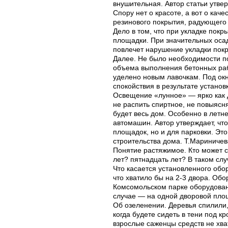
внушительная. Автор статьи утве
Спору нет о красоте, а вот о каче
резинового покрытия, радующего г
Дело в том, что при укладке покр
площадки. При значительных осад
повлечет нарушение укладки пок
Далее. Не было необходимости п
объема выполнения бетонных ра
уделено новым лавочкам. Под ок
спокойствия в результате установ
Освещение «лунное» — ярко как д
не распить спиртное, не повыясня
будет весь дом. Особенно в летне
автомашин. Автор утверждает, чт
площадок, но и для парковки. Эт
строительства дома. Т.Мариничев
Понятие растяжимое. Кто может ск
лет? пятнадцать лет? В таком слу
Что касается установленного обо
что хватило бы на 2-3 двора. Обо
Комсомольском парке оборудован
случае — на одной дворовой пло
Об озеленении. Деревья спилили, 
когда будете сидеть в тени под к
взрослые саженцы средств не хва