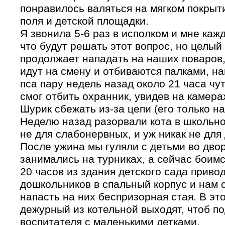
понравилось валяться на мягком покрыт
поля и детской площадки.
Я звонила 5-6 раз в исполком и мне каж
что будут решать этот вопрос, но целый
продолжает нападать на наших поваров
идут на смену и отбиваются палками, н
пса пару недель назад около 21 часа чут
смог отбить охранник, увидев на камера
Шурик сбежать из-за цепи (его только н
Неделю назад разорвали кота в школьн
не для слабонервных, и уж никак не для 
После ужина мы гуляли с детьми во дво
занимались на турниках, а сейчас боимс
20 часов из здания детского сада прив
дошкольников в спальный корпус и нам 
напасть на них беспризорная стая. В эт
дежурный из котельной выходят, чтоб
по
воспитателя с маленькими детками.