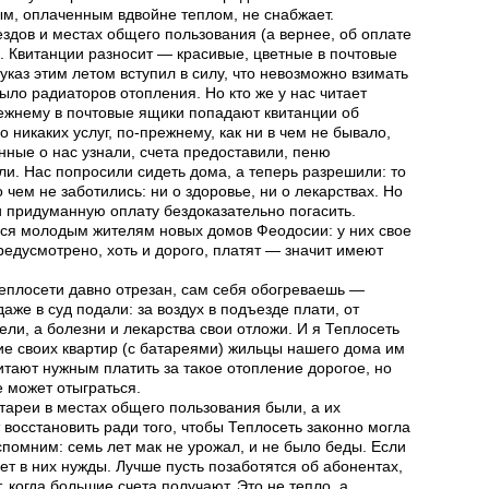
м, оплаченным вдвойне теплом, не снабжает.
ездов и местах общего пользования (а вернее, об оплате
я. Квитанции разносит — красивые, цветные в почтовые
каз этим летом вступил в силу, что невозможно взимать
 было радиаторов отопления. Но кто же у нас читает
прежнему в почтовые ящики попадают квитанции об
ло никаких услуг, по-прежнему, как ни в чем не бывало,
анные о нас узнали, счета предоставили, пеню
и. Нас попросили сидеть дома, а теперь разрешили: то
 о чем не заботились: ни о здоровье, ни о лекарствах. Но
 и придуманную оплату бездоказательно погасить.
ся молодым жителям новых домов Феодосии: у них свое
редусмотрено, хоть и дорого, платят — значит имеют
 теплосети давно отрезан, сам себя обогреваешь —
даже в суд подали: за воздух в подъезде плати, от
ли, а болезни и лекарства свои отложи. И я Теплосеть
ие своих квартир (с батареями) жильцы нашего дома им
итают нужным платить за такое отопление дорогое, но
е может отыграться.
атареи в местах общего пользования были, а их
 восстановить ради того, чтобы Теплосеть законно могла
спомним: семь лет мак не урожал, и не было беды. Если
ет в них нужды. Лучше пусть позаботятся об абонентах,
 когда большие счета получают. Это не тепло, а