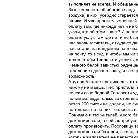
выполняет не всегда. И обещанны
Зато теплосеть об обогреве подъ
воздуха) в них, усердно стараетс
ящики. И уже правительственный у
оплату там, где никогда нет и не
указы, кто об этом знает? И по 
оплате услуг, там где нет и не бы
нас вновь засчитали, откуда-то д
насчитали, на
пандемию наплевал
на почту, то в суд, и чтобы мы ни
только чтобы Теплосети угодить,
Немного белой завистью радуешь
отопление сделано сразу, и все п
возможность.
А тут на 5 этаже проживаешь, от
никому не маешь. Нет, пристали, 
пенсии свое бедной Теплосети уде
понимаю: ведь только за отоплен
около 200 тысяч не додали, не сч
не теплое, но на них Теплосеть н
Понимаю и тех жителей, у кого б
демонтировали, а сейчас требуют
оплату производить. Пословицу в
демонтировали батареи, значит, н
которые жаловаться не перестают,