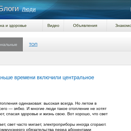
Блоги
Люди
на и здоровье
Видео
Объявления
Знакомс
ональные
ТОП
раньше времени включили центральное
топления одинаковая: высокая всегда. Но летом в
сего — зябко. И многие люди такое отопление не хотят
т, спасая здоровье и жизнь свою. Вот хорошо, что свет
ет, свет часто мигает, электроприборы иногда сгорают.
коммунэнерго обязательства перед абонентами