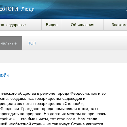
Блоги
Люди
на и здоровье
Видео
Объявления
Знакомс
ональные
ТОП
ной»
ического общества в регионе города Феодосии, как и во
раны, создавались товарищества садоводов и
ариществ является товарищество «Степной»,
 Феодосии. Граждане города помышляли о том, как в
проводить на природе. Но долго их мечтам не пришлось
тройки» — кто был ничем, тот стал всем. Нам стали
ашей необъятной страны не так живут. Страна движется