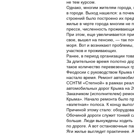
не тем курсом.
Однако, многим жителям города, 
в городе. Выход нашелся: а поче
строений было построено их пред
жилье в черте города многим не 
прессе, численность проживающих
При этом, еще увеличивается при
свое, вышел на
пенсию, — так поч
моря. Вот и возникают проблемы,
участков и проживающих.
Ранее, в период организации тов
За длительное время полотно дор
такое количество перевезенных гр
Феодосии с руководством Крыма б
настало время. Ремонт автомобил
ССНТМ «Степной» в рамках реал
автомобильных дорог Крыма на 20
Заказчиком (исполнителем) ремо
Крыма». Начало ремонта было пр
«взлетная» полоса. К концу вып
Причиной этому стало: оборудов
Обочиной дороги служит тонкий 
больше. Люди вынуждены ходить 
по дороге. А вот остановочные па
Яги жилье выглядит практичнее. 