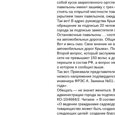
собой кусок закрепленного оргсте
павильоны имеют зашивку с трех с
стоять на открытой местности то
укрытием таких павильонов, ожид
Так вот! В адрес руководства Кр
обращение за подписью 20 челове
города за подписью заместителя 
Остановочные павильоны … соотв
на автомобильных дорогах. Общи
Вот и весь сказ. Свое мнение не 
автомобильных дорог Крыма». Под
Второй вопрос, который заслужи
сети не превышает 150 вольт, а д
перешли в состав РФ, а вопрос н
о котором я сообщил выше.
Так вот. Приезжали представите
низкого напряжения подтвердился
инженера ФРЭС А. Заикина №51-18
года».
Обещать — не значит жениться. В
администрации города за подпис
КО-10/4684/2. Читаем: « В соотв
«О ведении гражданами садоводс
товарищество может быть создан
следующих целей: создание благ