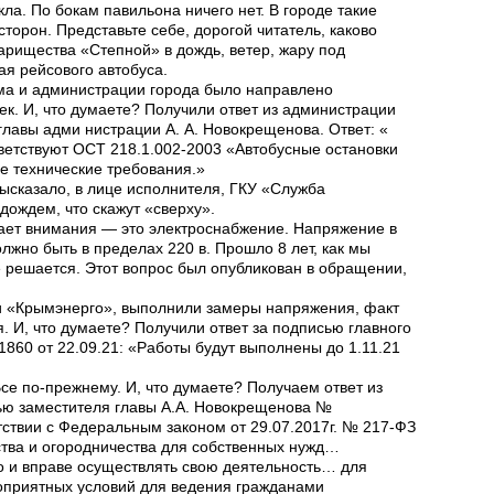
кла. По бокам павильона ничего нет. В городе такие
торон. Представьте себе, дорогой читатель, каково
варищества «Степной» в дождь, ветер, жару под
ая рейсового автобуса.
ыма и администрации города было направлено
к. И, что думаете? Получили ответ из администрации
главы адми нистрации А. А. Новокрещенова. Ответ: «
етствуют ОСТ 218.1.002-2003 «Автобусные остановки
е технические требования.»
высказало, в лице исполнителя, ГКУ «Служба
ождем, что скажут «сверху».
вает внимания — это электроснабжение. Напряжение в
олжно быть в пределах 220 в. Прошло 8 лет, как мы
е решается. Этот вопрос был опубликован в обращении,
ли «Крымэнерго», выполнили замеры напряжения, факт
. И, что думаете? Получили ответ за подписью главного
60 от 22.09.21: «Работы будут выполнены до 1.11.21
се по-прежнему. И, что думаете? Получаем ответ из
ью заместителя главы А.А. Новокрещенова №
етствии с Федеральным законом от 29.07.2017г. № 217-ФЗ
тва и огородничества для собственных нужд…
о и вправе осуществлять свою деятельность… для
оприятных условий для ведения гражданами