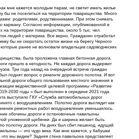
как мне кажется молодым парам, не светит иметь жилье
му бы не поселиться на территории товарищества. Много
ками: родителями, родственниками. При этом снимать
по карману. Согласно информации, опубликованной в
 на территории товарищества, около 5 тыс. чел.
ток людей с материка. Все верно. Гражданин отработал
ему бы не скоротать остаток жизни на берегу Черного
 которые ранее не волновали владельцев садоводческих
арищества, была проложена главная бетонная дорога.
оги пришло в негодность. Не каждая дорога выдержит
узов. Три года назад на очередной встрече граждан
ыл поднят вопрос о ремонте дорожного полотна. И вот
ьной дороги общего пользования местного значения в
изации ведомственной целевой программы «Развитие
19-2030 годы » был выполнен в середине 2021 года.
нта выступило ГКУ «Служба автомобильных дорог
инято с воодушевлением. Полотно дороги выглядит как
олнения ремонтных работ воодушевление уменьшилось.
ание обочины дороги и остановочные павильоны.
слой уложенной щебенки. Да и ширина желает быть
по полотну дороги. На днях был сбит пешеход, идущий
вильоны — это чудо века. Как мне кажется, у бабушки
А что мы видим? Задняя стена павильона представляет