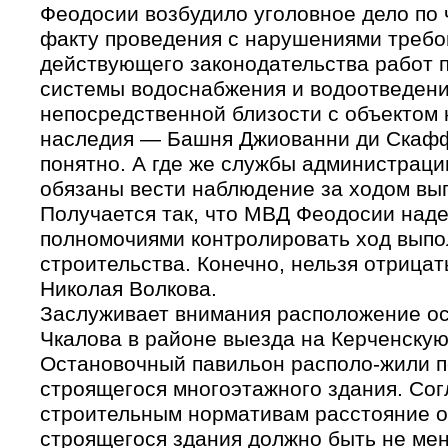
Феодосии возбудило уголовное дело по ч
факту проведения с нарушениями треб
действующего законодательства работ п
системы водоснабжения и водоотведени
непосредственной близости с объектом 
наследия — Башня Джиованни ди Скаффа
понятно. А где же службы администраци
обязаны вести наблюдение за ходом вы
Получается так, что МВД Феодосии над
полномочиями контролировать ход вып
строительства. Конечно, нельзя отрицат
Николая Волкова.
Заслуживает внимания расположение ос
Чкалова в районе выезда на Керченскую
Остановочный павильон располо-жили п
строящегося многоэтажного здания. Сог
строительным нормативам расстояние о
строящегося
здания должно быть не мен