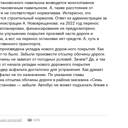
становочного павильона возводится многоэтажное
становочным павильоном. А, также расстояние от
ги не соответствует нормативам. Интересно, кто
ется строительный норматив. Ответ из администрации за
инистрации А. Новокрещенова: на 2022 год перенос
 запланирован, финансирование не предусмотрено.
о улучшению покрытия проезжей части дороги и
, а вот, на перенос остановки нет средств. А, суть в
ственного транспорта.
произведена укладка нового дорож-ного покрытия. Как
ут-то было. Забыли произвести отсыпку обочины дороги.
чины не зависит от погодных условий. Зачем? Да, и так
х от начала укладки нового дорожного покрытия
едер асфальта достаточно для устранения. Как думает
сфальт не по назначению. По указанию главы
на отсыпка обочины дороги в районе магазина «Семь
остановки — забыли. Автобус не может подъехать ближе к
ьма читателей
4155