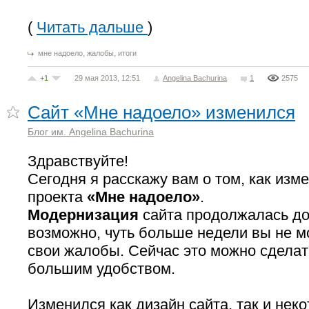
(
Читать дальше
)
,
,
мне надоело
жалобы
итоги
+1
29 мая 2013, 12:51
Angelina Bachurina
1
2575
Сайт «Мне надоело» изменился
Блог им. Angelina Bachurina
Здравствуйте!
Сегодня я расскажу вам о том, как изм
проекта
«Мне надоело»
.
Модернизация
сайта продолжалась дов
возможно, чуть больше недели вы не м
свои жалобы. Сейчас это можно сделать
большим удобством.
Изменился как дизайн сайта, так и нек