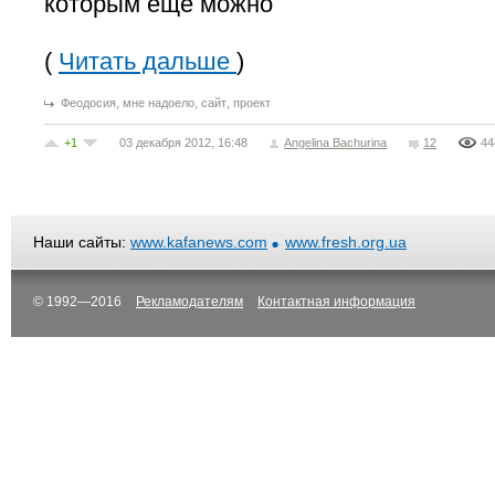
которым еще можно
(
Читать дальше
)
,
,
,
Феодосия
мне надоело
сайт
проект
+1
03 декабря 2012, 16:48
Angelina Bachurina
12
44
Наши сайты:
www.kafanews.com
www.fresh.org.ua
© 1992—2016
Рекламодателям
Контактная информация