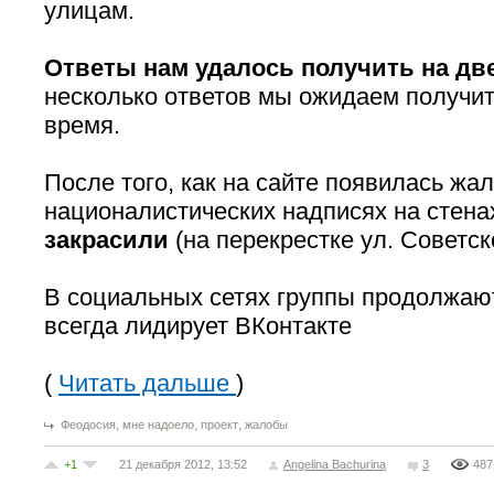
улицам.
Ответы нам удалось получить на д
несколько ответов мы ожидаем получи
время.
После того, как на сайте появилась жа
националистических надписях на стена
закрасили
(на перекрестке ул. Советск
В социальных сетях группы продолжают
всегда лидирует ВКонтакте
(
Читать дальше
)
,
,
,
Феодосия
мне надоело
проект
жалобы
+1
21 декабря 2012, 13:52
Angelina Bachurina
3
487