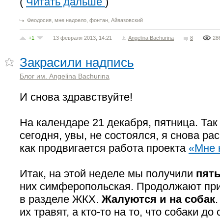
(
Читать дальше
)
,
,
,
Феодосия
мне надоело
фонтан
Айвазовский
+1
13 февраля 2013, 14:21
Angelina Bachurina
8
28
Закрасили надпись
Блог им. Angelina Bachurina
И снова здравствуйте!
На календаре 21 декабря, пятница. Так 
сегодня, увы, не состоялся, я снова ра
как продвигается работа проекта
«Мне 
Итак, на этой неделе мы получили
пят
них симферопольская. Продолжают пр
в разделе ЖКХ.
Жалуются и на собак
.
их травят, а кто-то на то, что собаки до