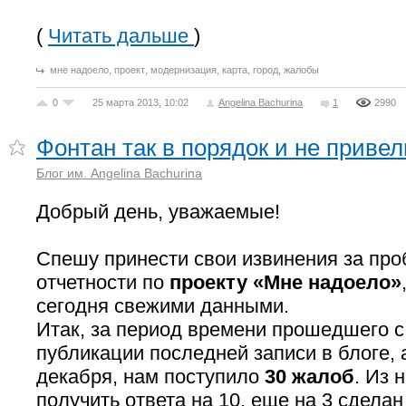
(
Читать дальше
)
,
,
,
,
,
мне надоело
проект
модернизация
карта
город
жалобы
0
25 марта 2013, 10:02
Angelina Bachurina
1
2990
Фонтан так в порядок и не привел
Блог им. Angelina Bachurina
Добрый день, уважаемые!
Спешу принести свои извинения за про
отчетности по
проекту «Мне надоело»
сегодня свежими данными.
Итак, за период времени прошедшего 
публикации последней записи в блоге, 
декабря, нам поступило
30 жалоб
. Из 
получить ответа на 10, еще на 3 сделан