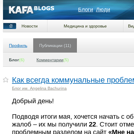
Блоги
Люди
Новости
Медицина и здоровье
Ви
Профиль
Публикации (11)
Блог
(6)
Комментарии
(5)
Как всегда коммунальные пробл
Блог им. Angelina Bachurina
Добрый день!
Подводя итоги мая, хочется начать с о
жалоб – их мы получили
22
. Стоит отм
проблемным разделом на сайт
«Мне н