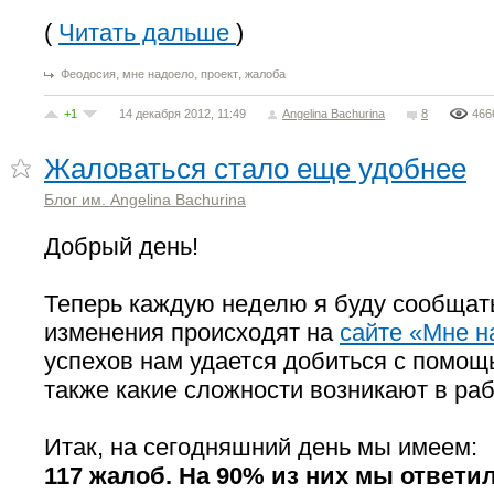
(
Читать дальше
)
,
,
,
Феодосия
мне надоело
проект
жалоба
+1
14 декабря 2012, 11:49
Angelina Bachurina
8
466
Жаловаться стало еще удобнее
Блог им. Angelina Bachurina
Добрый день!
Теперь каждую неделю я буду сообщать
изменения происходят на
сайте «Мне н
успехов нам удается добиться с помощь
также какие сложности возникают в раб
Итак, на сегодняшний день мы имеем:
117 жалоб. На 90% из них мы ответил