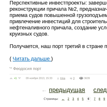
Перспективные инвестпроекты: заверш
реконструкции причала №2, предназна
приема судов повышенной грузоподъем
привлечение инвестиций для строительс
нефтеналивного причала, создание усл
круизных судов.
Получается, наш порт третий в стране 
(
Читать дальше
)
Феодосия порт
+1
09 ноября 2013, 15:33
Irina
3
3639
←
предыдущая
сле
Страницы:
←
2
3
4
5
6
7
8
9