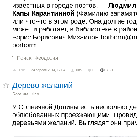
известных в городе поэтов. —
Людмил
Капы Карантинной
(Фамилию запамято
или что--то в этом роде. Она долгие го
может и работает, в библиотеке в район
Борис Борисович Михайлов
borborm@ma
borborm
,
Поиск
Феодосия
0
24 апреля 2014, 17:04
Irina
1
3521
Дерево желаний
Блог им. Irina
У Солнечной Долины есть несколько де
облюбованных проезжающими. Провиде
деревьями желаний. Выглядят они прим