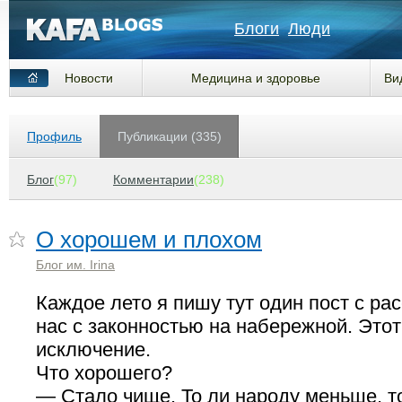
Блоги
Люди
Новости
Медицина и здоровье
Ви
Профиль
Публикации (335)
Блог
(97)
Комментарии
(238)
О хорошем и плохом
Блог им. Irina
Каждое лето я пишу тут один пост с рас
нас с законностью на набережной. Этот
исключение.
Что хорошего?
— Стало чище. То ли народу меньше, т