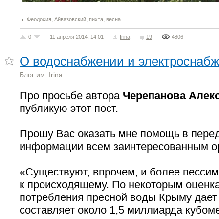
,
,
,
Феодосия
Айвазовский
пихта
весна
0
11 апреля 2014, 14:01
Irina
19
4806
О водоснабжении и электроснаб
Блог им. Irina
Про просьбе автора
Черепанова Алек
публикую этот пост.
Прошу Вас оказать мне помощь в пере
информации всем заинтересованным о
«Существуют, впрочем, и более песси
к происходящему. По некоторым оценк
потребления пресной воды Крыму дает
составляет около 1,5 миллиарда кубом