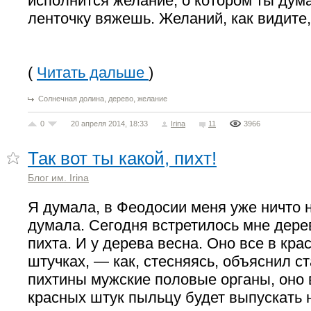
исполнится желание, о котором ты дума
ленточку вяжешь. Желаний, как видите,
(
Читать дальше
)
,
,
Солнечная долина
дерево
желание
0
20 апреля 2014, 18:33
Irina
11
3966
Так вот ты какой, пихт!
Блог им. Irina
Я думала, в Феодосии меня уже ничто н
думала. Сегодня встретилось мне дере
пихта. И у дерева весна. Оно все в кра
штучках, — как, стесняясь, объяснил с
пихтины мужские половые органы, оно в
красных штук пыльцу будет выпускать 