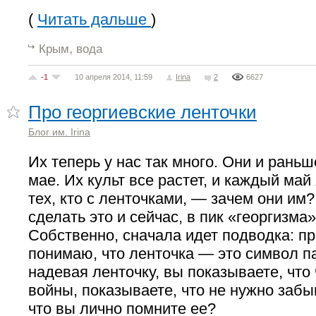
(
Читать дальше
)
,
Крым
вода
-1
10 апреля 2014, 11:59
Irina
2
6627
Про георгиевские ленточки
Блог им. Irina
Их теперь у нас так много. Они и раньш
мае. Их культ все растет, и каждый ма
тех, кто с ленточками, — зачем они им
сделать это и сейчас, в пик «георгизма»
Собственно, сначала идет подводка: пр
понимаю, что ленточка — это символ п
надевая ленточку, вы показываете, что
войны, показываете, что не нужно заб
что вы лично помните ее?