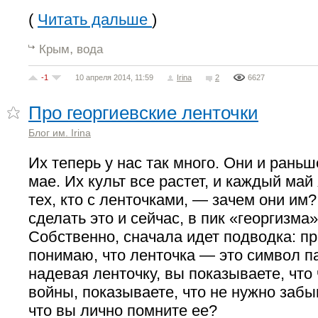
(
Читать дальше
)
,
Крым
вода
-1
10 апреля 2014, 11:59
Irina
2
6627
Про георгиевские ленточки
Блог им. Irina
Их теперь у нас так много. Они и раньш
мае. Их культ все растет, и каждый ма
тех, кто с ленточками, — зачем они им
сделать это и сейчас, в пик «георгизма»
Собственно, сначала идет подводка: пр
понимаю, что ленточка — это символ п
надевая ленточку, вы показываете, что
войны, показываете, что не нужно заб
что вы лично помните ее?