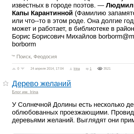
известных в городе поэтов. —
Людмил
Капы Карантинной
(Фамилию запамято
или что--то в этом роде. Она долгие го
может и работает, в библиотеке в район
Борис Борисович Михайлов
borborm@ma
borborm
,
Поиск
Феодосия
0
24 апреля 2014, 17:04
Irina
1
3521
Дерево желаний
Блог им. Irina
У Солнечной Долины есть несколько де
облюбованных проезжающими. Провиде
деревьями желаний. Выглядят они прим