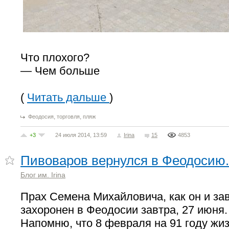
Что плохого?
— Чем больше
(
Читать дальше
)
,
,
Феодосия
торговля
пляж
+3
24 июля 2014, 13:59
Irina
15
4853
Пивоваров вернулся в Феодосию.
Блог им. Irina
Прах Семена Михайловича, как он и за
захоронен в Феодосии завтра, 27 июня.
Напомню, что 8 февраля на 91 году жиз