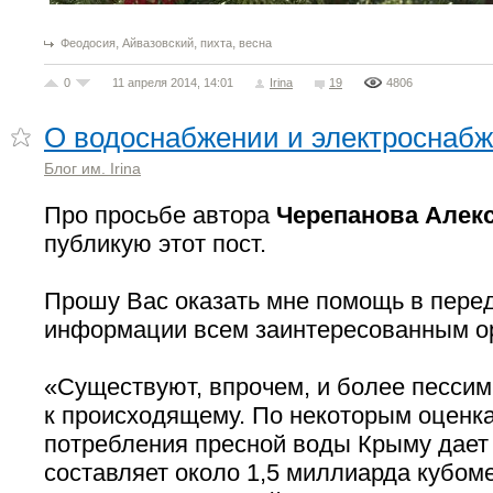
,
,
,
Феодосия
Айвазовский
пихта
весна
0
11 апреля 2014, 14:01
Irina
19
4806
О водоснабжении и электроснаб
Блог им. Irina
Про просьбе автора
Черепанова Алек
публикую этот пост.
Прошу Вас оказать мне помощь в пере
информации всем заинтересованным о
«Существуют, впрочем, и более песси
к происходящему. По некоторым оценк
потребления пресной воды Крыму дает
составляет около 1,5 миллиарда кубом