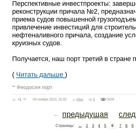
Перспективные инвестпроекты: заверш
реконструкции причала №2, предназна
приема судов повышенной грузоподъем
привлечение инвестиций для строительс
нефтеналивного причала, создание усл
круизных судов.
Получается, наш порт третий в стране 
(
Читать дальше
)
Феодосия порт
+1
09 ноября 2013, 15:33
Irina
3
3639
←
предыдущая
сле
Страницы:
←
2
3
4
5
6
7
8
9