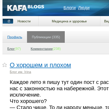
Блоги
Люди
Новости
Медицина и здоровье
Ви
Профиль
Публикации (335)
Блог
(97)
Комментарии
(238)
О хорошем и плохом
Блог им. Irina
Каждое лето я пишу тут один пост с рас
нас с законностью на набережной. Этот
исключение.
Что хорошего?
— Стало чище. То ли народу меньше, т