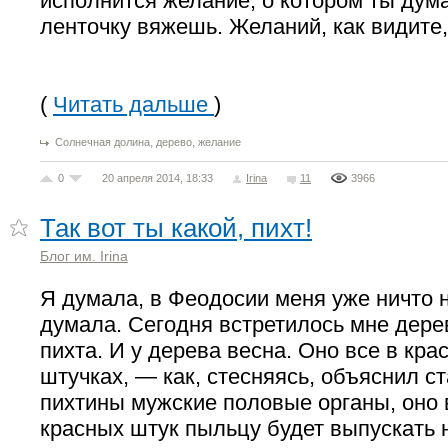
исполнится желание, о котором ты дума
ленточку вяжешь. Желаний, как видите,
(
Читать дальше
)
,
,
Солнечная долина
дерево
желание
0
20 апреля 2014, 18:33
Irina
11
3966
Так вот ты какой, пихт!
Блог им. Irina
Я думала, в Феодосии меня уже ничто н
думала. Сегодня встретилось мне дере
пихта. И у дерева весна. Оно все в кра
штучках, — как, стесняясь, объяснил с
пихтины мужские половые органы, оно в
красных штук пыльцу будет выпускать 