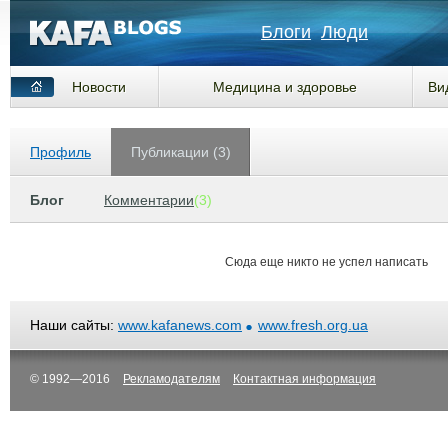
Блоги
Люди
Новости
Медицина и здоровье
Ви
Профиль
Публикации (3)
Блог
Комментарии
(3)
Сюда еще никто не успел написать
Наши сайты:
www.kafanews.com
www.fresh.org.ua
© 1992—2016
Рекламодателям
Контактная информация