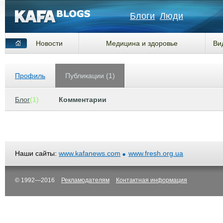
Блоги
Люди
Новости
Медицина и здоровье
Ви
Профиль
Публикации (1)
Блог
(1)
Комментарии
Наши сайты:
www.kafanews.com
www.fresh.org.ua
© 1992—2016
Рекламодателям
Контактная информация