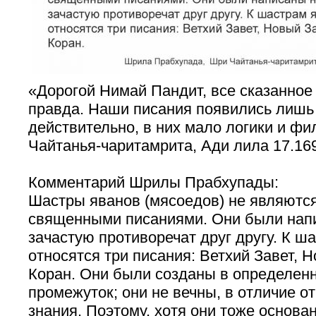
«Дорогой Нимай Пандит, все сказанно
правда. Наши писания появились лишь 
действительно, в них мало логики и ф
Чайтанья-чаритамрита, Ади лила 17.16
Комментарий Шрилы Прабхупады:
Шастры яванов (мясоедов) не являютс
священными писаниями. Они были нап
зачастую противоречат друг другу. К ш
относятся три писания: Ветхий Завет, 
Коран. Они были созданы в определен
промежуток; они не вечны, в отличие о
знания. Поэтому, хотя они тоже основа