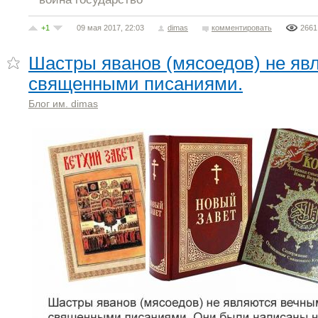
+1
09 мая 2017, 22:03
dimas
комментировать
2661
Шастры яванов (мясоедов) не яв
священными писаниями.
Блог им. dimas