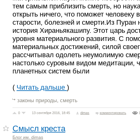
тем самым приблизить смерть, но наука
открыть ничего, что поможет человеку 
старости, болезней и смерти.Из Пуран 
история Хираньякашипу. Этот царь дост
уровня материального развития. С по
материальных достижений, силой своег
рассчитывал одолеть неумолимую смер
настолько суровым видом медитации, ч
планетных систем были
(
Читать дальше
)
,
законы природы
смерть
0
13 сентября 2016, 18:45
dimas
комментировать
Смысл креста
Блог им. dimas