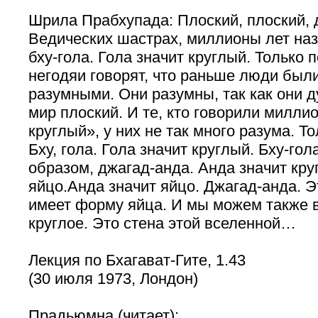
Шрила Прабхупада: Плоский, плоский, д
Ведических шастрах, миллионы лет наз
бху-гола. Гола значит круглый. Только 
негодяи говорят, что раньше люди был
разумными. Они разумны, так как они д
мир плоский. И те, кто говорили милли
круглый», у них не так много разума. Т
Бху, гола. Гола значит круглый. Бху-го
образом, джагад-анда. Анда значит круг
яйцо.Анда значит яйцо. Джагад-анда. 
имеет форму яйца. И мы можем также в
круглое. Это стена этой вселенной…
Лекция по Бхагават-Гите, 1.43
(30 июля 1973, Лондон)
Прадьюмна (читает):