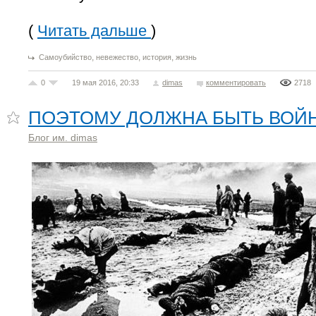
(
Читать дальше
)
,
,
,
Самоубийство
невежество
история
жизнь
0
19 мая 2016, 20:33
dimas
комментировать
2718
ПОЭТОМУ ДОЛЖНА БЫТЬ ВОЙ
Блог им. dimas