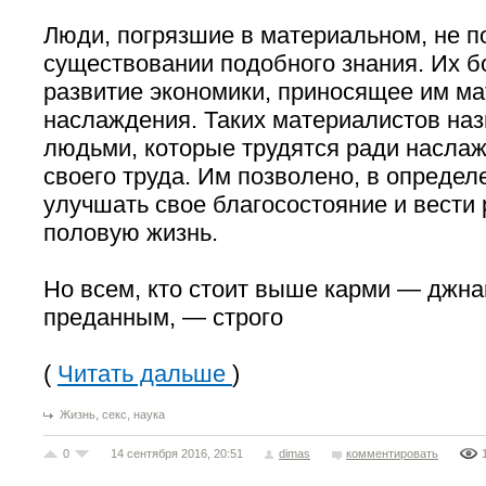
Люди, погрязшие в материальном, не п
существовании подобного знания. Их б
развитие экономики, приносящее им м
наслаждения. Таких материалистов на
людьми, которые трудятся ради насла
своего труда. Им позволено, в определ
улучшать свое благосостояние и вести
половую жизнь.
Но всем, кто стоит выше карми — джна
преданным, — строго
(
Читать дальше
)
,
,
Жизнь
секс
наука
0
14 сентября 2016, 20:51
dimas
комментировать