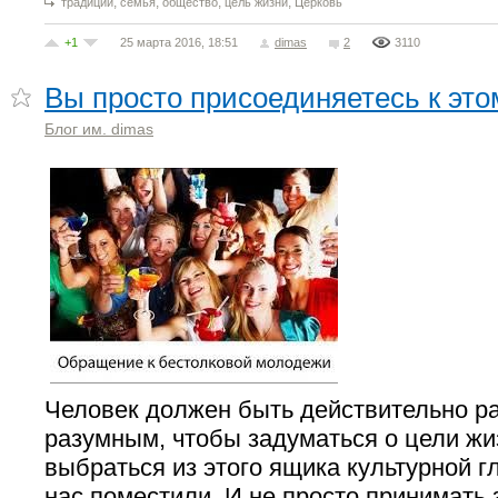
,
,
,
,
традиции
семья
общество
цель жизни
Церковь
+1
25 марта 2016, 18:51
dimas
2
3110
Вы просто присоединяетесь к это
Блог им. dimas
Человек должен быть действительно р
разумным, чтобы задуматься о цели жиз
выбраться из этого ящика культурной г
нас поместили. И не просто принимать 