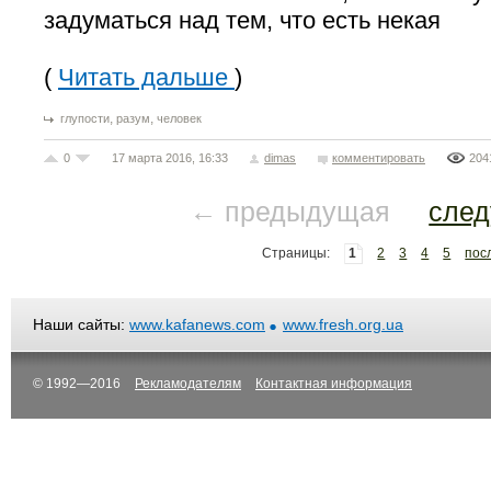
задуматься над тем, что есть некая
(
Читать дальше
)
,
,
глупости
разум
человек
0
17 марта 2016, 16:33
dimas
комментировать
204
← предыдущая
сле
Страницы:
1
2
3
4
5
пос
Наши сайты:
www.kafanews.com
www.fresh.org.ua
© 1992—2016
Рекламодателям
Контактная информация