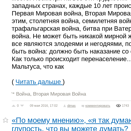
западных странах, каждые 10 лет проис
Первая Мировая война, Вторая Мирова
этим, столетняя война, семилетняя вой
трафальгарская война, битва при Ватер
война. Не может быть никакой мирной ж
все являются злодеями и негодяями, п
быть война: должно быть наказание со
Как только происходит перенаселение…
Мальтуса, что как
(
Читать дальше
)
,
Война
Вторая Мировая Война
0
09 мая 2016, 17:02
dimas
комментировать
1743
«По моему мнению», «я так дума
глупость, что вы можете думать?