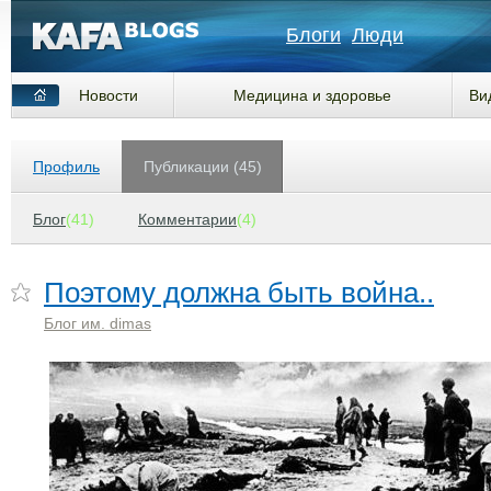
Блоги
Люди
Новости
Медицина и здоровье
Ви
Профиль
Публикации (45)
Блог
(41)
Комментарии
(4)
Поэтому должна быть война..
Блог им. dimas