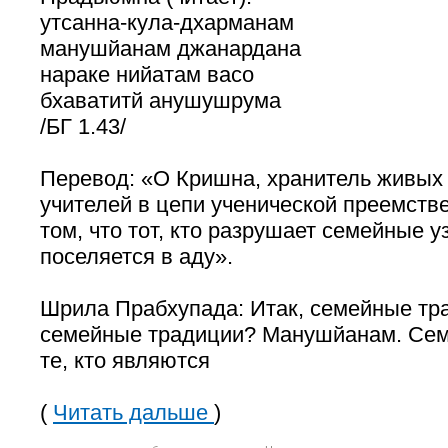
утсанна-кула-дхарманам
манушйанам джанардана
нараке нийатам васо
бхаватитй анушушрума
/БГ 1.43/
Перевод: «О Кришна, хранитель живых 
учителей в цепи ученической преемстве
том, что тот, кто разрушает семейные у
поселяется в аду».
Шрила Прабхупада: Итак, семейные тра
семейные традиции? Манушйанам. Се
те, кто являются
(
Читать дальше
)