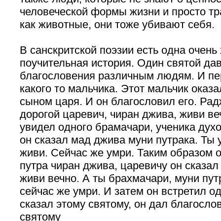
человеческой формы жизни и просто тр
как животные, они тоже убивают себя.
В санскритской поэзии есть одна очень
поучительная история. Один святой да
благословения различным людям. И пе
какого то мальчика. Этот мальчик оказ
сыном царя. И он благословил его. Рад
дорогой царевич, чиран джива, живи ве
увидел одного брамачари, ученика духо
он сказал мад джива муни путрака. Ты у
живи. Сейчас же умри. Таким образом 
путра чиран джива, царевичу он сказал
живи вечно. А ты брахмачари, муни путр
сейчас же умри. И затем он встретил од
сказал этому святому, он дал благосло
святому