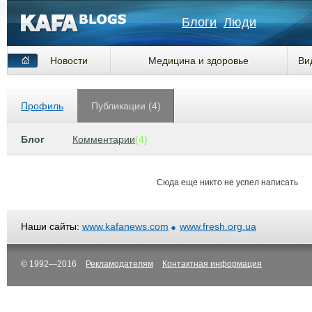
Блоги
Люди
Новости
Медицина и здоровье
Ви
Профиль
Публикации (4)
Блог
Комментарии
(4)
Сюда еще никто не успел написать
Наши сайты:
www.kafanews.com
www.fresh.org.ua
© 1992—2016
Рекламодателям
Контактная информация