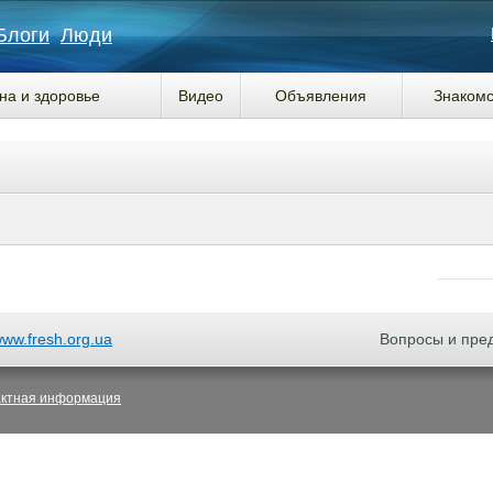
Блоги
Люди
на и здоровье
Видео
Объявления
Знакомс
ww.fresh.org.ua
Вопросы и пре
актная информация