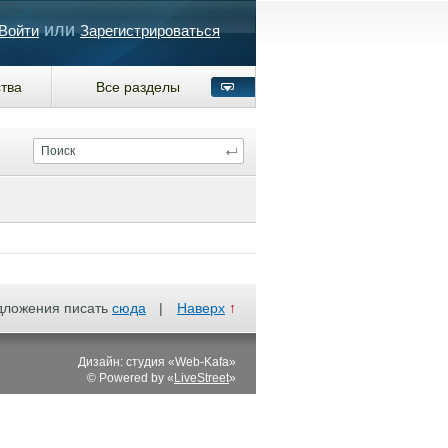
или
Войти
Зарегистрироваться
тва
Все разделы
дложения писать
сюда
|
Наверх
↑
Дизайн: студия «Web-Kafa»
© Powered by «
LiveStreet
»