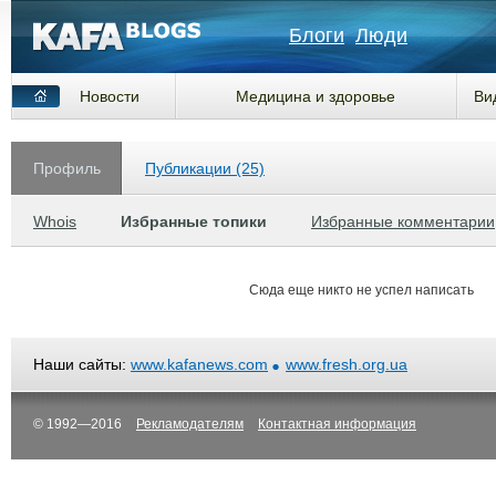
Блоги
Люди
Новости
Медицина и здоровье
Ви
Профиль
Публикации (25)
Whois
Избранные топики
Избранные комментарии
Сюда еще никто не успел написать
Наши сайты:
www.kafanews.com
www.fresh.org.ua
© 1992—2016
Рекламодателям
Контактная информация