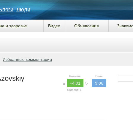
Блоги
Люди
на и здоровье
Видео
Объявления
Знакомс
Избранные комментарии
zovskiy
Рейтинг
Сила
+4.01
9.86
голосов:
1