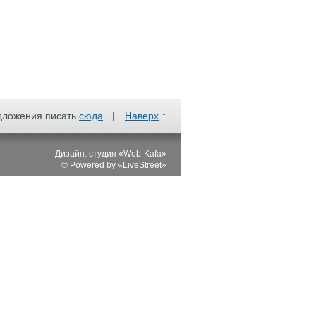
дложения писать
сюда
|
Наверх
↑
Дизайн: студия «Web-Kafa»
© Powered by «
LiveStreet
»