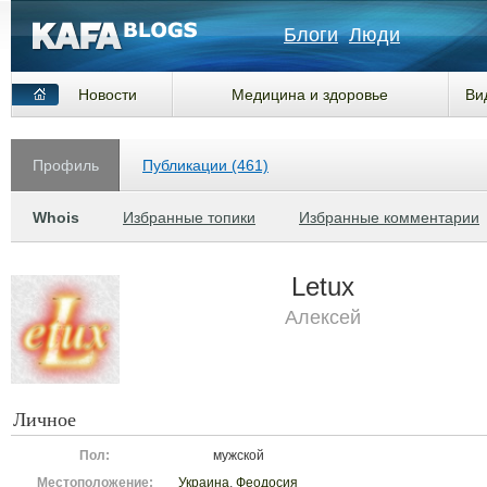
Блоги
Люди
Новости
Медицина и здоровье
Ви
Профиль
Публикации (461)
Whois
Избранные топики
Избранные комментарии
Letux
Алексей
Личное
Пол:
мужской
Местоположение:
Украина
,
Феодосия