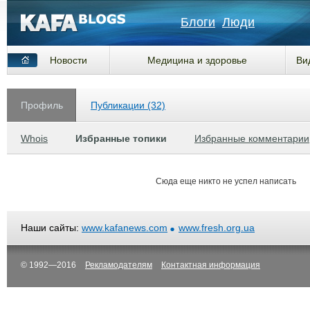
Блоги
Люди
Новости
Медицина и здоровье
Ви
Профиль
Публикации (32)
Whois
Избранные топики
Избранные комментарии
Сюда еще никто не успел написать
Наши сайты:
www.kafanews.com
www.fresh.org.ua
© 1992—2016
Рекламодателям
Контактная информация